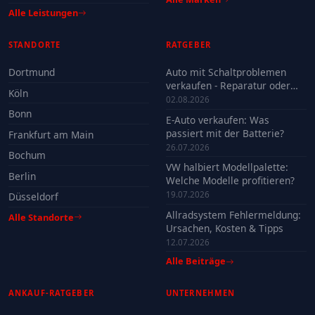
Alle Leistungen
STANDORTE
RATGEBER
Dortmund
Auto mit Schaltproblemen
verkaufen - Reparatur oder
Köln
Verkauf?
02.08.2026
Bonn
E-Auto verkaufen: Was
passiert mit der Batterie?
Frankfurt am Main
26.07.2026
Bochum
VW halbiert Modellpalette:
Berlin
Welche Modelle profitieren?
19.07.2026
Düsseldorf
Allradsystem Fehlermeldung:
Alle Standorte
Ursachen, Kosten & Tipps
12.07.2026
Alle Beiträge
ANKAUF-RATGEBER
UNTERNEHMEN