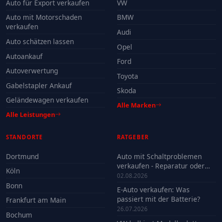
Auto für Export verkaufen
VW
Auto mit Motorschaden
BMW
verkaufen
Audi
Auto schätzen lassen
Opel
Autoankauf
Ford
Autoverwertung
Toyota
Gabelstapler Ankauf
Skoda
Geländewagen verkaufen
Alle Marken
Alle Leistungen
STANDORTE
RATGEBER
Dortmund
Auto mit Schaltproblemen
verkaufen - Reparatur oder
Köln
Verkauf?
02.08.2026
Bonn
E-Auto verkaufen: Was
passiert mit der Batterie?
Frankfurt am Main
26.07.2026
Bochum