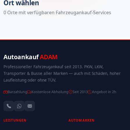
Ort wählen
0 Orte mit verfügbaren Fahrzeugankauf-Services
Autoankauf
ADAM
Professioneller Fahrzeugankauf seit 2013. PKW, LKW,
Transporter & Busse aller Marken — auch mit Schäden, hoher
Laufleistung oder ohne TÜV.
Barzahlung
Kostenlose Abholung
Seit 2013
Angebot in 2h
LEISTUNGEN
AUTOMARKEN