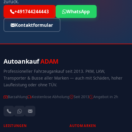
zurück.
+491744244443
WhatsApp
Kontaktformular
Autoankauf
ADAM
Professioneller Fahrzeugankauf seit 2013. PKW, LKW,
Transporter & Busse aller Marken — auch mit Schäden, hoher
Laufleistung oder ohne TÜV.
Barzahlung
Kostenlose Abholung
Seit 2013
Angebot in 2h
LEISTUNGEN
AUTOMARKEN