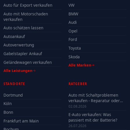
Auto für Export verkaufen
VW
Auto mit Motorschaden
BMW
verkaufen
Audi
Auto schätzen lassen
Opel
Autoankauf
Ford
Autoverwertung
Toyota
Gabelstapler Ankauf
Skoda
Geländewagen verkaufen
Alle Marken
Alle Leistungen
STANDORTE
RATGEBER
Dortmund
Auto mit Schaltproblemen
verkaufen - Reparatur oder
Köln
Verkauf?
02.08.2026
Bonn
E-Auto verkaufen: Was
passiert mit der Batterie?
Frankfurt am Main
26.07.2026
Bochum