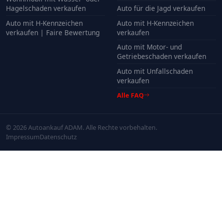
Hagelschaden verkaufen
Auto für die Jagd verkaufen
Auto mit H-Kennzeichen
Auto mit H-Kennzeichen
verkaufen | Faire Bewertung
verkaufen
Auto mit Motor- und
Getriebeschaden verkaufen
Auto mit Unfallschaden
verkaufen
Alle FAQ
© 2026 Autoankauf ADAM. Alle Rechte vorbehalten.
Impressum
Datenschutz