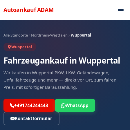
Direkt zum Inhalt
Autoankauf
ADAM
Alle Standorte
Nordrhein-Westfalen
Wuppertal
Wuppertal
Fahrzeugankauf in Wuppertal
Wir kaufen in Wuppertal PKW, LKW, Geländewagen,
Unfallfahrzeuge und mehr — direkt vor Ort, zum fairen
Preis, mit sofortiger Barauszahlung.
+491744244443
WhatsApp
Kontaktformular