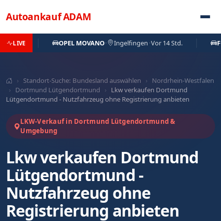
Direkt zum Inhalt
Autoankauf
ADAM
.
OPEL MOVANO
·
Ingelfingen
·
Vor 14 Std.
FORD F
LIVE
›
Standort-Suche: Bundesland auswählen
›
Nordrhein-Westfalen
›
Dortmund Lütgendortmund
›
Lkw verkaufen Dortmund
Lütgendortmund - Nutzfahrzeug ohne Registrierung anbieten
LKW-Verkauf in Dortmund Lütgendortmund &
Umgebung
Lkw verkaufen Dortmund
Lütgendortmund -
Nutzfahrzeug ohne
Registrierung anbieten