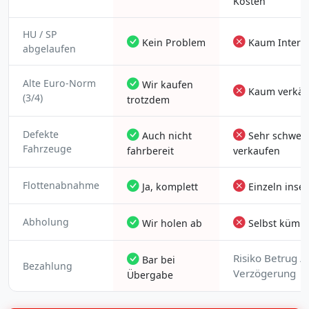
Kosten
HU / SP
Kein Problem
Kaum Intere
abgelaufen
Alte Euro-Norm
Wir kaufen
Kaum verkäuf
(3/4)
trotzdem
Defekte
Auch nicht
Sehr schwer 
Fahrzeuge
fahrbereit
verkaufen
Flottenabnahme
Ja, komplett
Einzeln inser
Abholung
Wir holen ab
Selbst kümm
Risiko Betrug /
Bar bei
Bezahlung
Verzögerung
Übergabe