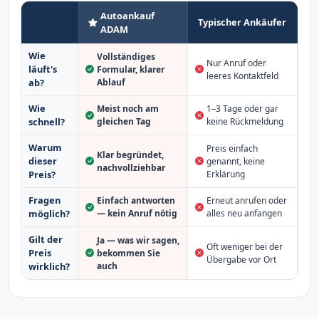
Autoankauf
Typischer Ankäufer
ADAM
Wie
Vollständiges
Nur Anruf oder
läuft's
Formular, klarer
leeres Kontaktfeld
Ablauf
ab?
Wie
Meist noch am
1–3 Tage oder gar
schnell?
gleichen Tag
keine Rückmeldung
Warum
Preis einfach
Klar begründet,
dieser
genannt, keine
nachvollziehbar
Erklärung
Preis?
Fragen
Einfach antworten
Erneut anrufen oder
möglich?
— kein Anruf nötig
alles neu anfangen
Gilt der
Ja — was wir sagen,
Oft weniger bei der
Preis
bekommen Sie
Übergabe vor Ort
auch
wirklich?