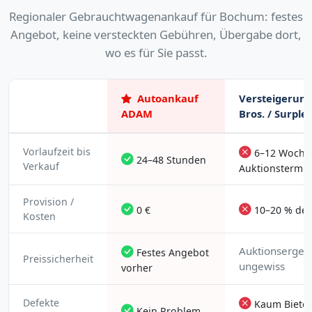
Regionaler Gebrauchtwagenankauf für Bochum: festes
Angebot, keine versteckten Gebühren, Übergabe dort,
wo es für Sie passt.
Autoankauf
Versteigerung
ADAM
Bros. / Surplex
Vorlaufzeit bis
6–12 Wochen
24–48 Stunden
Verkauf
Auktionstermin
Provision /
0 €
10–20 % des
Kosten
Auktionsergeb
Festes Angebot
Preissicherheit
ungewiss
vorher
Defekte
Kaum Bieter,
Kein Problem