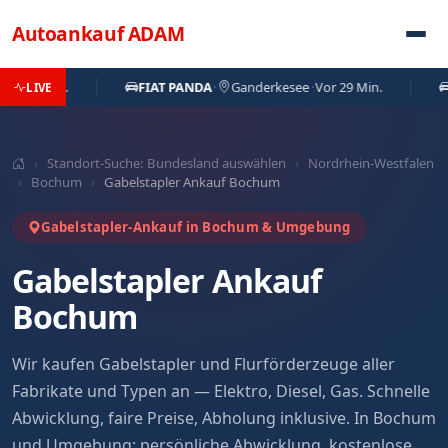
Direkt zum Inhalt
Autoankauf
ADAM
 Min.
FIAT PANDA
·
Ganderkesee
·
Vor 29 Min.
VW T5
LIVE
›
Standort-Suche: Bundesland auswählen
›
Nordrhein-Westfalen
›
Bochum
›
Gabelstapler Ankauf Bochum
Gabelstapler-Ankauf in Bochum & Umgebung
Gabelstapler Ankauf
Bochum
Wir kaufen Gabelstapler und Flurförderzeuge aller
Fabrikate und Typen an — Elektro, Diesel, Gas. Schnelle
Abwicklung, faire Preise, Abholung inklusive. In Bochum
und Umgebung: persönliche Abwicklung, kostenlose