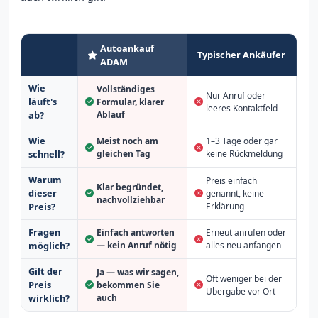
Autoankauf
Typischer Ankäufer
ADAM
Wie
Vollständiges
Nur Anruf oder
läuft's
Formular, klarer
leeres Kontaktfeld
Ablauf
ab?
Wie
Meist noch am
1–3 Tage oder gar
schnell?
gleichen Tag
keine Rückmeldung
Warum
Preis einfach
Klar begründet,
dieser
genannt, keine
nachvollziehbar
Erklärung
Preis?
Fragen
Einfach antworten
Erneut anrufen oder
möglich?
— kein Anruf nötig
alles neu anfangen
Gilt der
Ja — was wir sagen,
Oft weniger bei der
Preis
bekommen Sie
Übergabe vor Ort
auch
wirklich?