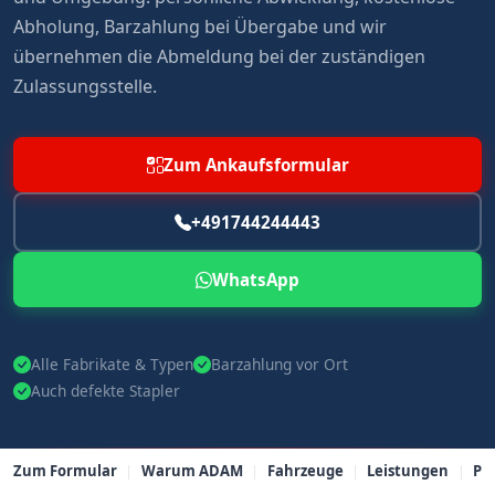
Abholung, Barzahlung bei Übergabe und wir
übernehmen die Abmeldung bei der zuständigen
Zulassungsstelle.
Zum Ankaufsformular
+491744244443
WhatsApp
Alle Fabrikate & Typen
Barzahlung vor Ort
Auch defekte Stapler
Zum Formular
Warum ADAM
Fahrzeuge
Leistungen
PL