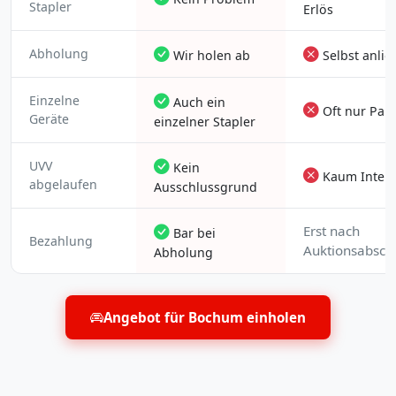
Stapler
Erlös
Abholung
Wir holen ab
Selbst anlie
Einzelne
Auch ein
Oft nur Pake
Geräte
einzelner Stapler
UVV
Kein
Kaum Intere
abgelaufen
Ausschlussgrund
Erst nach
Bar bei
Bezahlung
Auktionsabsch
Abholung
Angebot für Bochum einholen