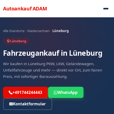
Direkt zum Inhalt
Autoankauf
ADAM
Alle Standorte
Niedersachsen
Lüneburg
Lüneburg
Fahrzeugankauf in Lüneburg
Wir kaufen in Lüneburg PKW, LKW, Geländewagen,
Unfallfahrzeuge und mehr — direkt vor Ort, zum fairen
Preis, mit sofortiger Barauszahlung.
+491744244443
WhatsApp
Kontaktformular