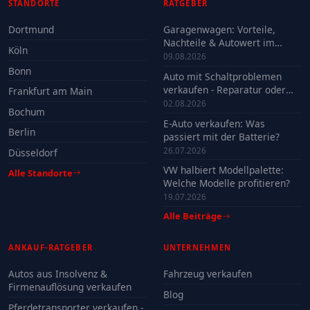
STANDORTE
RATGEBER
Dortmund
Garagenwagen: Vorteile,
Nachteile & Autowert im
Köln
Check
09.08.2026
Bonn
Auto mit Schaltproblemen
verkaufen - Reparatur oder
Frankfurt am Main
Verkauf?
02.08.2026
Bochum
E-Auto verkaufen: Was
Berlin
passiert mit der Batterie?
26.07.2026
Düsseldorf
VW halbiert Modellpalette:
Alle Standorte
Welche Modelle profitieren?
19.07.2026
Alle Beiträge
ANKAUF-RATGEBER
UNTERNEHMEN
Autos aus Insolvenz &
Fahrzeug verkaufen
Firmenauflösung verkaufen
Blog
Pferdetransporter verkaufen -