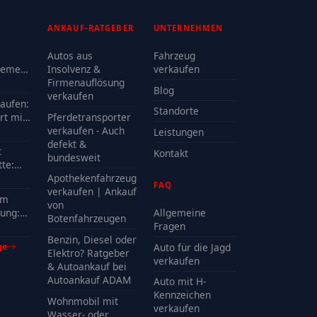
ANKAUF-RATGEBER
UNTERNEHMEN
Autos aus
Fahrzeug
lemen
Insolvenz &
verkaufen
Firmenauflösung
Blog
oder
verkaufen
kaufen:
Standorte
rt mit
Pferdetransporter
e?
verkaufen - Auch
Leistungen
defekt &
t
Kontakt
bundesweit
te:
delle
Apothekenfahrzeug
FAQ
?
verkaufen | Ankauf
em
von
ung:
Allgemeine
Botenfahrzeugen
Kosten
Fragen
Benzin, Diesel oder
ge
Auto für die Jagd
Elektro? Ratgeber
verkaufen
& Autoankauf bei
Autoankauf ADAM
Auto mit H-
Kennzeichen
Wohnmobil mit
verkaufen
Wasser- oder