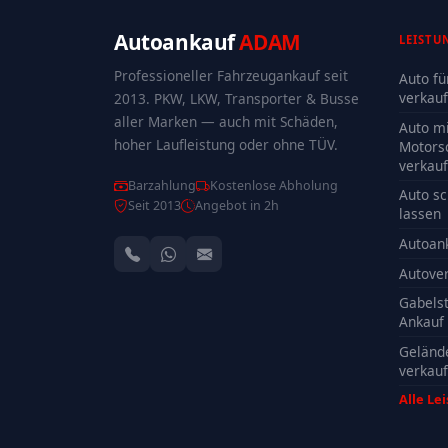
Autoankauf
ADAM
LEISTU
Professioneller Fahrzeugankauf seit
Auto fü
verkau
2013. PKW, LKW, Transporter & Busse
aller Marken — auch mit Schäden,
Auto mi
hoher Laufleistung oder ohne TÜV.
Motors
verkau
Barzahlung
Kostenlose Abholung
Auto sc
Seit 2013
Angebot in 2h
lassen
Autoan
Autove
Gabelst
Ankauf
Geländ
verkau
Alle Le