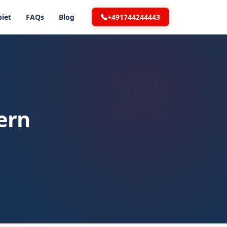
+491744244443
iet
FAQs
Blog
ern