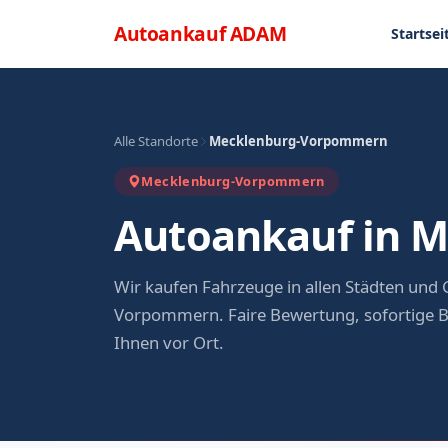
Direkt zum Inhalt
Menü
Autoankauf
ADAM
Startsei
Alle Standorte
Mecklenburg-Vorpommern
Mecklenburg-Vorpommern
Autoankauf in 
Wir kaufen Fahrzeuge in allen Städten un
Vorpommern. Faire Bewertung, sofortige B
Ihnen vor Ort.