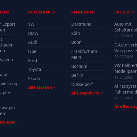
NGEN
AUTOMARKEN
STANDORTE
RATGEBER
r Export
VW
Dortmund
Auto mit
fen
Schaltprob
BMW
Köln
verkaufen -
02.08.2026
t
Reparatur 
Audi
Bonn
chaden
E-Auto ver
Verkauf?
fen
Was passie
Opel
Frankfurt am
der Batteri
Main
26.07.2026
hätzen
Ford
VW halbier
Bochum
Toyota
Modellpalet
kauf
Berlin
Welche Mo
19.07.2026
Skoda
profitieren
rwertung
Düsseldorf
Allradsyst
Alle Marken
Fehlermeld
apler
Alle Standorte
Ursachen, 
12.07.2026
& Tipps
Alle Beiträ
ewagen
fen
istungen