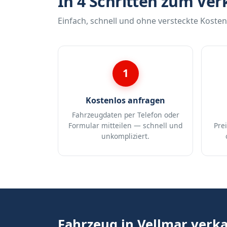
In 4 Schritten zum Ver
Einfach, schnell und ohne versteckte Kosten
1
Kostenlos anfragen
Fahrzeugdaten per Telefon oder
Formular mitteilen — schnell und
Pre
unkompliziert.
Fahrzeug in Vellmar verk