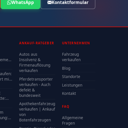
WhatsApp
Kontaktformular
ANKAUF-RATGEBER
UNTERNEHMEN
Autos aus
Fahrzeug
lemen
Insolvenz &
verkaufen
Firmenauflösung
Blog
oder
verkaufen
kaufen:
Standorte
rt mit
Pferdetransporter
e?
verkaufen - Auch
Leistungen
defekt &
t
Kontakt
bundesweit
te:
delle
Apothekenfahrzeug
FAQ
?
verkaufen | Ankauf
em
von
ung:
Allgemeine
Botenfahrzeugen
Kosten
Fragen