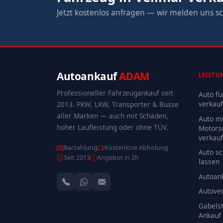
Jetzt kostenlos anfragen — wir melden uns sc
Autoankauf
ADAM
LEISTU
Professioneller Fahrzeugankauf seit
Auto fü
verkau
2013. PKW, LKW, Transporter & Busse
aller Marken — auch mit Schäden,
Auto mi
hoher Laufleistung oder ohne TÜV.
Motors
verkau
Barzahlung
Kostenlose Abholung
Auto sc
Seit 2013
Angebot in 2h
lassen
Autoan
Autove
Gabelst
Ankauf