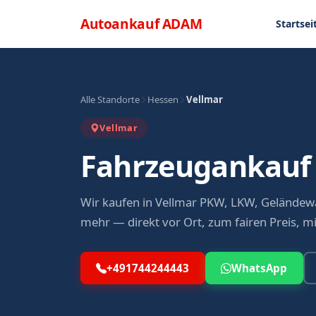
Direkt zum Inhalt
Menü
Autoankauf
ADAM
Startsei
Alle Standorte
Hessen
Vellmar
Vellmar
Fahrzeugankauf 
Wir kaufen in Vellmar PKW, LKW, Geländew
mehr — direkt vor Ort, zum fairen Preis, m
+491744244443
WhatsApp