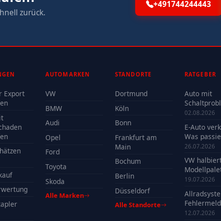
+491744244443
hnell zurück.
NGEN
AUTOMARKEN
STANDORTE
RATGEBER
r Export
VW
Dortmund
Auto mit
fen
Schaltprob
BMW
Köln
verkaufen -
02.08.2026
t
Reparatur 
Audi
Bonn
chaden
E-Auto ver
Verkauf?
fen
Was passie
Opel
Frankfurt am
der Batteri
Main
26.07.2026
hätzen
Ford
VW halbier
Bochum
Toyota
Modellpalet
kauf
Berlin
Welche Mo
19.07.2026
Skoda
profitieren
rwertung
Düsseldorf
Allradsyst
Alle Marken
Fehlermeld
apler
Alle Standorte
Ursachen, 
12.07.2026