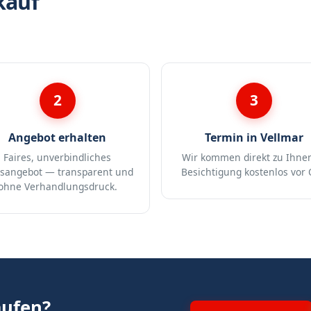
kauf
2
3
Angebot erhalten
Termin in Vellmar
Faires, unverbindliches
Wir kommen direkt zu Ihne
isangebot — transparent und
Besichtigung kostenlos vor 
ohne Verhandlungsdruck.
aufen?