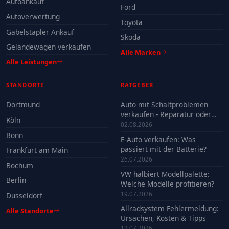
Autoankauf
Ford
Autoverwertung
Toyota
Gabelstapler Ankauf
Skoda
Geländewagen verkaufen
Alle Marken
Alle Leistungen
STANDORTE
RATGEBER
Dortmund
Auto mit Schaltproblemen
verkaufen - Reparatur oder
Köln
Verkauf?
02.08.2026
Bonn
E-Auto verkaufen: Was
passiert mit der Batterie?
Frankfurt am Main
26.07.2026
Bochum
VW halbiert Modellpalette:
Berlin
Welche Modelle profitieren?
19.07.2026
Düsseldorf
Allradsystem Fehlermeldung:
Alle Standorte
Ursachen, Kosten & Tipps
12.07.2026