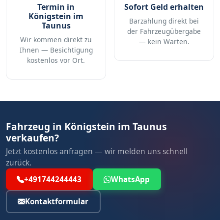
Termin in
Sofort Geld erhalten
Königstein im
Barzahlung direkt bei
Taunus
der Fahrzeugübergabe
Wir kommen direkt zu
— kein Warten.
Ihnen — Besichtigung
kostenlos vor Ort.
Fahrzeug in Königstein im Taunus
verkaufen?
Jetzt kostenlos anfragen — wir melden uns schnell
zurück.
+491744244443
WhatsApp
Kontaktformular