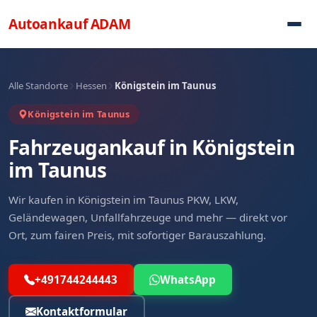
Direkt zum Inhalt
Autoankauf
ADAM
Alle Standorte
Hessen
Königstein im Taunus
Königstein im Taunus
Fahrzeugankauf in Königstein
im Taunus
Wir kaufen in Königstein im Taunus PKW, LKW,
Geländewagen, Unfallfahrzeuge und mehr — direkt vor
Ort, zum fairen Preis, mit sofortiger Barauszahlung.
+491744244443
WhatsApp
Kontaktformular