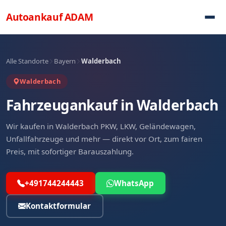
Direkt zum Inhalt
Autoankauf
ADAM
Alle Standorte
Bayern
Walderbach
Walderbach
Fahrzeugankauf in Walderbach
Wir kaufen in Walderbach PKW, LKW, Geländewagen,
Unfallfahrzeuge und mehr — direkt vor Ort, zum fairen
Preis, mit sofortiger Barauszahlung.
+491744244443
WhatsApp
Kontaktformular