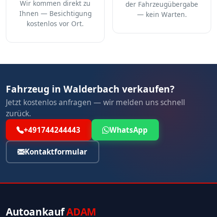
Wir kommen direkt zu
der Fahrzeugübergabe
Ihnen — Besichtigung
— kein Warten.
kostenlos vor Ort.
Fahrzeug in Walderbach verkaufen?
Jetzt kostenlos anfragen — wir melden uns schnell
zurück.
+491744244443
WhatsApp
Kontaktformular
Autoankauf
ADAM