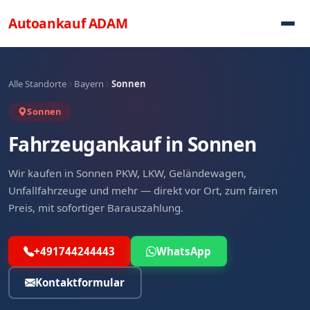
Direkt zum Inhalt
Autoankauf
ADAM
Alle Standorte
Bayern
Sonnen
Sonnen
Fahrzeugankauf in Sonnen
Wir kaufen in Sonnen PKW, LKW, Geländewagen,
Unfallfahrzeuge und mehr — direkt vor Ort, zum fairen
Preis, mit sofortiger Barauszahlung.
+491744244443
WhatsApp
Kontaktformular