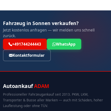
Fahrzeug in Sonnen verkaufen?
Jetzt kostenlos anfragen — wir melden uns schnell
zurück.
+491744244443
WhatsApp
Kontaktformular
Autoankauf
ADAM
Professioneller Fahrzeugankauf seit 2013. PKW, LKW,
Transporter & Busse aller Marken — auch mit Schäden, hoher
Laufleistung oder ohne TÜV.