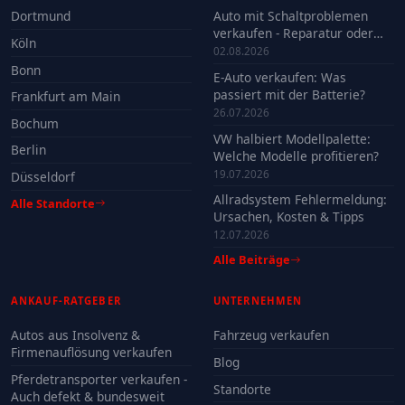
Dortmund
Auto mit Schaltproblemen
verkaufen - Reparatur oder
Köln
Verkauf?
02.08.2026
Bonn
E-Auto verkaufen: Was
passiert mit der Batterie?
Frankfurt am Main
26.07.2026
Bochum
VW halbiert Modellpalette:
Berlin
Welche Modelle profitieren?
19.07.2026
Düsseldorf
Allradsystem Fehlermeldung:
Alle Standorte
Ursachen, Kosten & Tipps
12.07.2026
Alle Beiträge
ANKAUF-RATGEBER
UNTERNEHMEN
Autos aus Insolvenz &
Fahrzeug verkaufen
Firmenauflösung verkaufen
Blog
Pferdetransporter verkaufen -
Standorte
Auch defekt & bundesweit