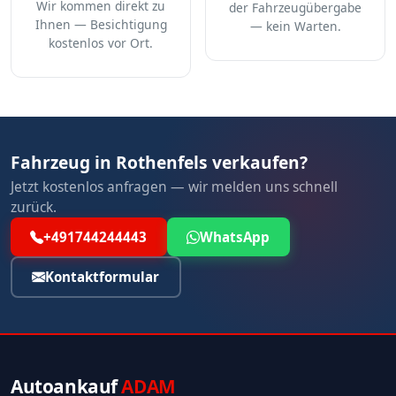
Wir kommen direkt zu
der Fahrzeugübergabe
Ihnen — Besichtigung
— kein Warten.
kostenlos vor Ort.
Fahrzeug in Rothenfels verkaufen?
Jetzt kostenlos anfragen — wir melden uns schnell
zurück.
+491744244443
WhatsApp
Kontaktformular
Autoankauf
ADAM