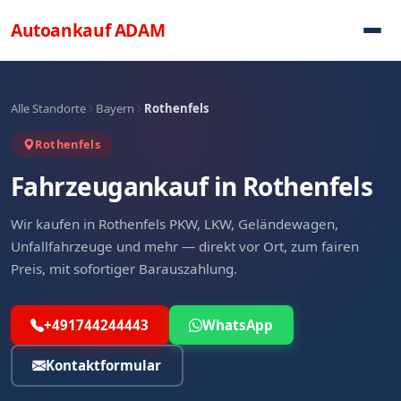
Direkt zum Inhalt
Autoankauf
ADAM
Alle Standorte
Bayern
Rothenfels
Rothenfels
Fahrzeugankauf in Rothenfels
Wir kaufen in Rothenfels PKW, LKW, Geländewagen,
Unfallfahrzeuge und mehr — direkt vor Ort, zum fairen
Preis, mit sofortiger Barauszahlung.
+491744244443
WhatsApp
Kontaktformular