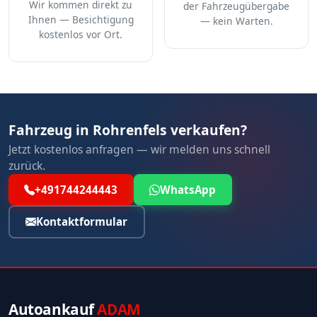
Wir kommen direkt zu
der Fahrzeugübergabe
Ihnen — Besichtigung
— kein Warten.
kostenlos vor Ort.
Fahrzeug in Rohrenfels verkaufen?
Jetzt kostenlos anfragen — wir melden uns schnell
zurück.
+491744244443
WhatsApp
Kontaktformular
Autoankauf
ADAM