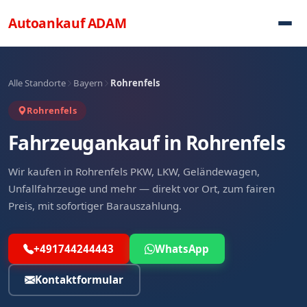
Direkt zum Inhalt
Autoankauf
ADAM
Alle Standorte
Bayern
Rohrenfels
Rohrenfels
Fahrzeugankauf in Rohrenfels
Wir kaufen in Rohrenfels PKW, LKW, Geländewagen,
Unfallfahrzeuge und mehr — direkt vor Ort, zum fairen
Preis, mit sofortiger Barauszahlung.
+491744244443
WhatsApp
Kontaktformular