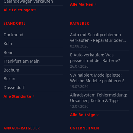
Geländewagen verkaufen
Alle Marken
Alle Leistungen
STANDORTE
RATGEBER
Dortmund
Auto mit Schaltproblemen
verkaufen - Reparatur oder
Köln
Verkauf?
02.08.2026
Bonn
E-Auto verkaufen: Was
passiert mit der Batterie?
Frankfurt am Main
26.07.2026
Bochum
VW halbiert Modellpalette:
Berlin
Welche Modelle profitieren?
19.07.2026
Düsseldorf
Allradsystem Fehlermeldung:
Alle Standorte
Ursachen, Kosten & Tipps
12.07.2026
Alle Beiträge
ANKAUF-RATGEBER
UNTERNEHMEN