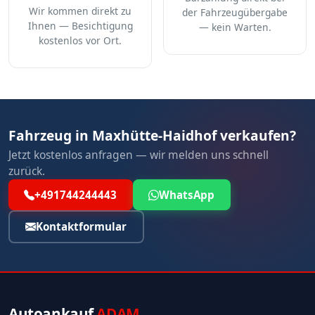
Wir kommen direkt zu
der Fahrzeugübergabe
Ihnen — Besichtigung
— kein Warten.
kostenlos vor Ort.
Fahrzeug in Maxhütte-Haidhof verkaufen?
Jetzt kostenlos anfragen — wir melden uns schnell
zurück.
+491744244443
WhatsApp
Kontaktformular
Autoankauf
ADAM