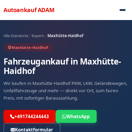
Direkt zum Inhalt
Autoankauf
ADAM
Alle Standorte
Bayern
Maxhütte-Haidhof
Maxhütte-Haidhof
Fahrzeugankauf in Maxhütte-
Haidhof
Wir kaufen in Maxhütte-Haidhof PKW, LKW, Geländewagen,
Unfallfahrzeuge und mehr — direkt vor Ort, zum fairen
Preis, mit sofortiger Barauszahlung.
+491744244443
WhatsApp
Kontaktformular