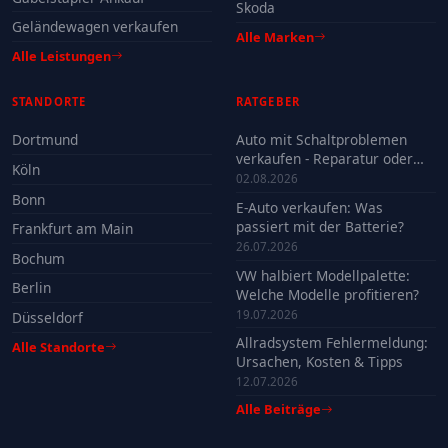
Skoda
Geländewagen verkaufen
Alle Marken
Alle Leistungen
STANDORTE
RATGEBER
Dortmund
Auto mit Schaltproblemen
verkaufen - Reparatur oder
Köln
Verkauf?
02.08.2026
Bonn
E-Auto verkaufen: Was
passiert mit der Batterie?
Frankfurt am Main
26.07.2026
Bochum
VW halbiert Modellpalette:
Berlin
Welche Modelle profitieren?
19.07.2026
Düsseldorf
Allradsystem Fehlermeldung:
Alle Standorte
Ursachen, Kosten & Tipps
12.07.2026
Alle Beiträge