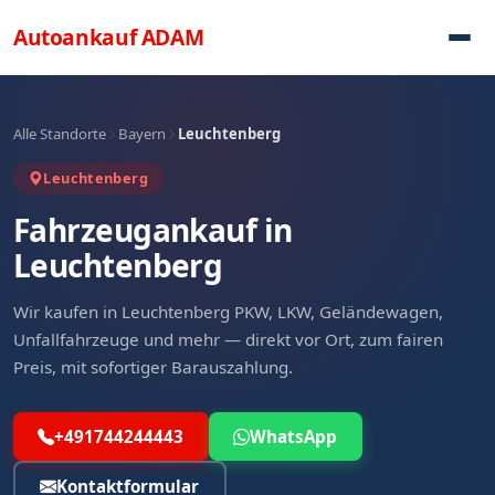
Direkt zum Inhalt
Autoankauf
ADAM
Alle Standorte
Bayern
Leuchtenberg
Leuchtenberg
Fahrzeugankauf in
Leuchtenberg
Wir kaufen in Leuchtenberg PKW, LKW, Geländewagen,
Unfallfahrzeuge und mehr — direkt vor Ort, zum fairen
Preis, mit sofortiger Barauszahlung.
+491744244443
WhatsApp
Kontaktformular