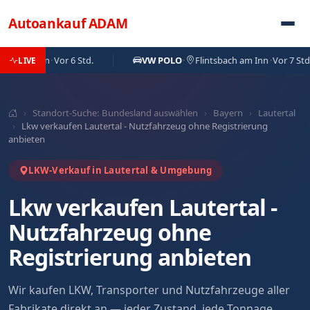
Direkt zum Inhalt
Autoankauf
ADAM
rchen
·
Vor 6 Std.
VW POLO
·
Flintsbach am Inn
·
Vor 7 Std.
LIVE
›
Standort-Suche: Bundesland auswählen
›
Bayern
›
Lautertal
›
Lkw verkaufen Lautertal - Nutzfahrzeug ohne Registrierung
anbieten
LKW-Verkauf in Lautertal & Umgebung
Lkw verkaufen Lautertal -
Nutzfahrzeug ohne
Registrierung anbieten
Wir kaufen LKW, Transporter und Nutzfahrzeuge aller
Fabrikate direkt an — jeder Zustand, jede Tonnage.