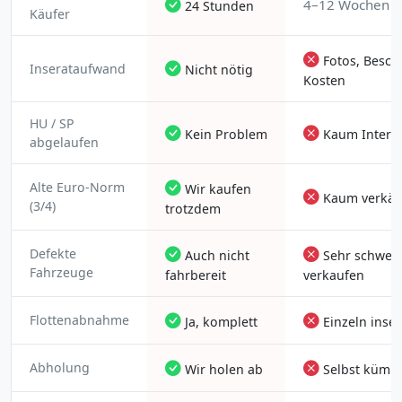
4–12 Wochen
24 Stunden
Käufer
Fotos, Besch
Inserataufwand
Nicht nötig
Kosten
HU / SP
Kein Problem
Kaum Intere
abgelaufen
Alte Euro-Norm
Wir kaufen
Kaum verkäuf
(3/4)
trotzdem
Defekte
Auch nicht
Sehr schwer 
Fahrzeuge
fahrbereit
verkaufen
Flottenabnahme
Ja, komplett
Einzeln inser
Abholung
Wir holen ab
Selbst kümm