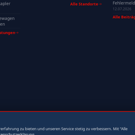
Fehlermeld
apler
Alle Standorte
Ursachen, 
12.07.2026
& Tipps
Alle Beiträ
ewagen
fen
istungen
fahrung zu bieten und unseren Service stetig zu verbessern. Mit “Alle
tenschutzerklärung