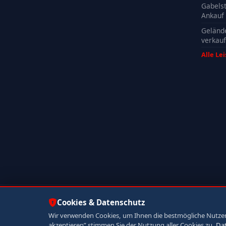
Gabelst
Ankauf
Geländ
verkau
Alle Le
© 2026 Autoankauf ADAM. Alle Rechte vorbehalten.
Cookies & Datenschutz
Wir verwenden Cookies, um Ihnen die bestmögliche Nutzerer
akzeptieren” stimmen Sie der Nutzung aller Cookies zu.
Da