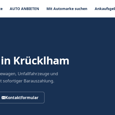
te
AUTO ANBIETEN
Mit Automarke suchen
Ankaufsgeb
 in Krücklham
dewagen, Unfallfahrzeuge und
it sofortiger Barauszahlung.
Kontaktformular