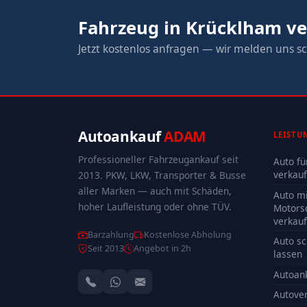
Fahrzeug in Krücklham v
Jetzt kostenlos anfragen — wir melden uns sc
Autoankauf
ADAM
LEISTU
Professioneller Fahrzeugankauf seit
Auto fü
verkau
2013. PKW, LKW, Transporter & Busse
aller Marken — auch mit Schäden,
Auto mi
hoher Laufleistung oder ohne TÜV.
Motors
verkau
Barzahlung
Kostenlose Abholung
Auto sc
Seit 2013
Angebot in 2h
lassen
Autoan
Autove