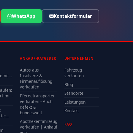
WhatsApp
Kontaktformular
ANKAUF-RATGEBER
UNTERNEHMEN
Autos aus
Fahrzeug
lemen
Insolvenz &
verkaufen
Firmenauflösung
Blog
oder
verkaufen
kaufen:
Standorte
rt mit
Pferdetransporter
e?
verkaufen - Auch
Leistungen
defekt &
t
Kontakt
bundesweit
te:
delle
Apothekenfahrzeug
FAQ
?
verkaufen | Ankauf
em
von