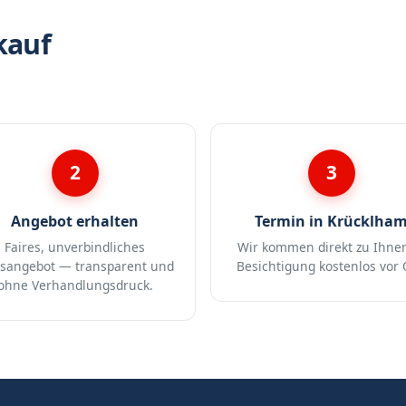
kauf
2
3
Angebot erhalten
Termin in Krücklha
Faires, unverbindliches
Wir kommen direkt zu Ihne
isangebot — transparent und
Besichtigung kostenlos vor 
ohne Verhandlungsdruck.