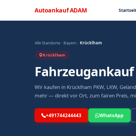
Direkt zum Inhalt
Menü
Autoankauf
ADAM
Startsei
Alle Standorte
Bayern
Krücklham
Krücklham
Fahrzeugankauf
Wir kaufen in Krücklham PKW, LKW, Gelän
mehr — direkt vor Ort, zum fairen Preis, m
+491744244443
WhatsApp