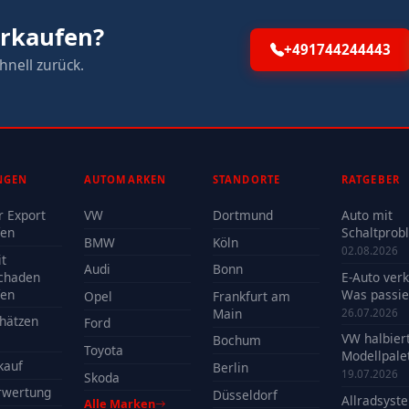
erkaufen?
+491744244443
hnell zurück.
NGEN
AUTOMARKEN
STANDORTE
RATGEBER
r Export
VW
Dortmund
Auto mit
fen
Schaltprob
BMW
Köln
verkaufen -
02.08.2026
t
Reparatur 
Audi
Bonn
chaden
E-Auto ver
Verkauf?
fen
Was passie
Opel
Frankfurt am
der Batteri
Main
26.07.2026
hätzen
Ford
VW halbier
Bochum
Toyota
Modellpalet
kauf
Berlin
Welche Mo
19.07.2026
Skoda
profitieren
rwertung
Düsseldorf
Allradsyst
Alle Marken