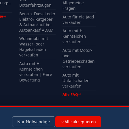
ung:
Allgemeine
Botenfahrzeugen
Kosten
Fragen
Benzin, Diesel oder
ge
Auto für die Jagd
Elektro? Ratgeber
verkaufen
& Autoankauf bei
Autoankauf ADAM
Auto mit H-
Kennzeichen
Wohnmobil mit
verkaufen
Wasser- oder
Hagelschaden
Auto mit Motor-
verkaufen
und
Getriebeschaden
Auto mit H-
verkaufen
Kennzeichen
verkaufen | Faire
Auto mit
Bewertung
Unfallschaden
verkaufen
Alle FAQ
Impressum
Datenschutz
Nur Notwendige
Alle akzeptieren