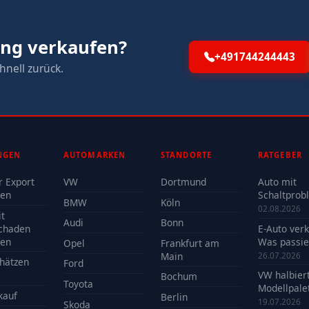
ing verkaufen?
+491744244443
hnell zurück.
NGEN
AUTOMARKEN
STANDORTE
RATGEBER
r Export
VW
Dortmund
Auto mit
fen
Schaltprob
BMW
Köln
verkaufen -
02.08.2026
t
Reparatur 
Audi
Bonn
chaden
E-Auto ver
Verkauf?
fen
Was passie
Opel
Frankfurt am
der Batteri
Main
26.07.2026
hätzen
Ford
VW halbier
Bochum
Toyota
Modellpalet
kauf
Berlin
Welche Mo
19.07.2026
Skoda