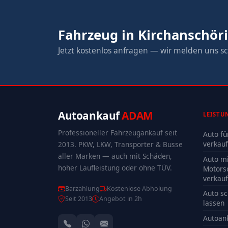
Fahrzeug in Kirchanschör
Jetzt kostenlos anfragen — wir melden uns sc
Autoankauf
ADAM
LEISTU
Professioneller Fahrzeugankauf seit
Auto fü
verkau
2013. PKW, LKW, Transporter & Busse
aller Marken — auch mit Schäden,
Auto mi
hoher Laufleistung oder ohne TÜV.
Motors
verkau
Barzahlung
Kostenlose Abholung
Auto sc
Seit 2013
Angebot in 2h
lassen
Autoan