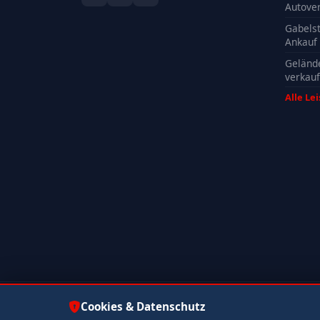
Autove
Gabelst
Ankauf
Geländ
verkau
Alle Le
© 2026 Autoankauf ADAM. Alle Rechte vorbehalten.
Cookies & Datenschutz