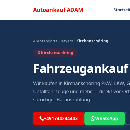
Direkt zum Inhalt
Menü
Autoankauf
ADAM
Startsei
Alle Standorte
Bayern
Kirchanschöring
Kirchanschöring
Fahrzeugankauf 
Wir kaufen in Kirchanschöring PKW, LKW, 
Unfallfahrzeuge und mehr — direkt vor Ort,
sofortiger Barauszahlung.
+491744244443
WhatsApp