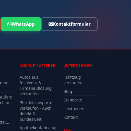
WhatsApp
Kontaktformular
ANKAUF-RATGEBER
UNTERNEHMEN
Autos aus
Fahrzeug
lemen
Insolvenz &
verkaufen
Firmenauflösung
Blog
oder
verkaufen
kaufen:
Standorte
rt mit
Pferdetransporter
e?
verkaufen - Auch
Leistungen
defekt &
t
Kontakt
bundesweit
te:
delle
Apothekenfahrzeug
FAQ