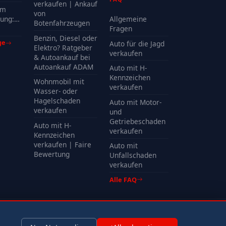
?
verkaufen | Ankauf
em
von
ung:
Allgemeine
Botenfahrzeugen
Kosten
Fragen
Benzin, Diesel oder
ge
Auto für die Jagd
Elektro? Ratgeber
verkaufen
& Autoankauf bei
Autoankauf ADAM
Auto mit H-
Kennzeichen
Wohnmobil mit
verkaufen
Wasser- oder
Hagelschaden
Auto mit Motor-
verkaufen
und
Getriebeschaden
Auto mit H-
verkaufen
Kennzeichen
verkaufen | Faire
Auto mit
Bewertung
Unfallschaden
verkaufen
Alle FAQ
Impressum
Datenschutz