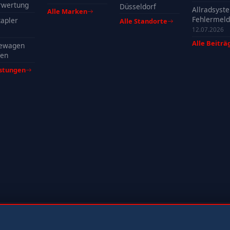
profitieren
rwertung
Düsseldorf
Allradsyst
Alle Marken
Fehlermeld
apler
Alle Standorte
Ursachen, 
12.07.2026
& Tipps
Alle Beiträ
ewagen
fen
istungen