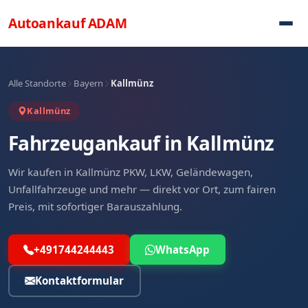
Direkt zum Inhalt
Autoankauf
ADAM
Alle Standorte
Bayern
Kallmünz
Kallmünz
Fahrzeugankauf in Kallmünz
Wir kaufen in Kallmünz PKW, LKW, Geländewagen,
Unfallfahrzeuge und mehr — direkt vor Ort, zum fairen
Preis, mit sofortiger Barauszahlung.
+491744244443
WhatsApp
Kontaktformular