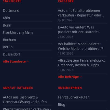
STANDORTE
RATGEBER
Dortmund
Auto mit Schaltproblemen
verkaufen - Reparatur oder
Köln
Verkauf?
02.08.2026
Bonn
E-Auto verkaufen: Was
passiert mit der Batterie?
Frankfurt am Main
26.07.2026
Bochum
VW halbiert Modellpalette:
Berlin
Welche Modelle profitieren?
19.07.2026
Düsseldorf
Allradsystem Fehlermeldung:
Alle Standorte
Ursachen, Kosten & Tipps
12.07.2026
Alle Beiträge
ANKAUF-RATGEBER
UNTERNEHMEN
Autos aus Insolvenz &
Fahrzeug verkaufen
Firmenauflösung verkaufen
Blog
Pferdetransporter verkaufen -