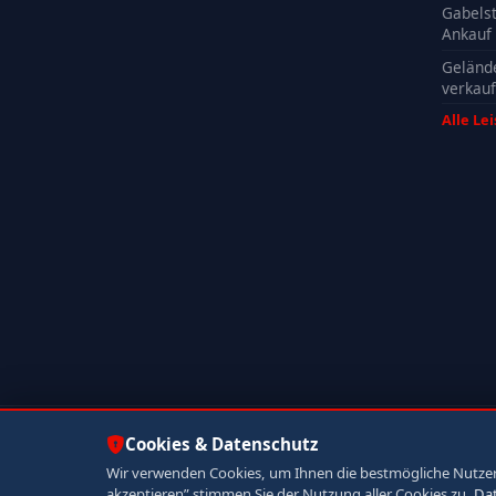
Gabelst
Ankauf
Geländ
verkau
Alle Le
© 2026 Autoankauf ADAM. Alle Rechte vorbehalten.
Cookies & Datenschutz
Wir verwenden Cookies, um Ihnen die bestmögliche Nutzerer
akzeptieren” stimmen Sie der Nutzung aller Cookies zu.
Da