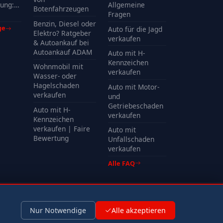
ung:
Allgemeine
Botenfahrzeugen
Kosten
Fragen
Benzin, Diesel oder
ge
Auto für die Jagd
Elektro? Ratgeber
verkaufen
& Autoankauf bei
Autoankauf ADAM
Auto mit H-
Kennzeichen
Wohnmobil mit
verkaufen
Wasser- oder
Hagelschaden
Auto mit Motor-
verkaufen
und
Getriebeschaden
Auto mit H-
verkaufen
Kennzeichen
verkaufen | Faire
Auto mit
Bewertung
Unfallschaden
verkaufen
Alle FAQ
Impressum
Datenschutz
Nur Notwendige
Alle akzeptieren