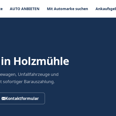
te
AUTO ANBIETEN
Mit Automarke suchen
Ankaufsgeb
 in Holzmühle
dewagen, Unfallfahrzeuge und
it sofortiger Barauszahlung.
Kontaktformular