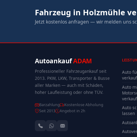
Fahrzeug in Holzmühle v
Jetzt kostenlos anfragen — wir melden uns sc
Autoankauf
ADAM
LEISTU
Professioneller Fahrzeugankauf seit
Auto fü
verkau
2013. PKW, LKW, Transporter & Busse
aller Marken — auch mit Schäden,
Auto mi
hoher Laufleistung oder ohne TÜV.
Motors
verkau
Barzahlung
Kostenlose Abholung
Auto sc
Seit 2013
Angebot in 2h
lassen
Autoan
Autove