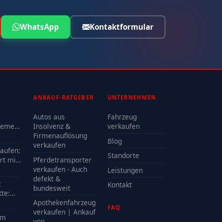
WhatsApp
Kontaktformular
ANKAUF-RATGEBER
UNTERNEHMEN
Autos aus
Fahrzeug
lemen
Insolvenz &
verkaufen
Firmenauflösung
Blog
oder
verkaufen
kaufen:
Standorte
rt mit
Pferdetransporter
e?
verkaufen - Auch
Leistungen
defekt &
t
Kontakt
bundesweit
te:
delle
Apothekenfahrzeug
FAQ
?
verkaufen | Ankauf
em
von