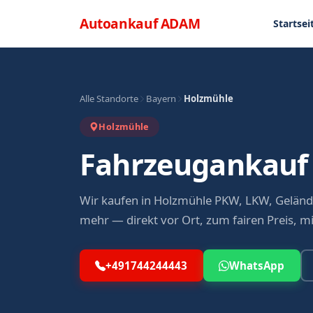
Direkt zum Inhalt
Menü
Autoankauf
ADAM
Startsei
Alle Standorte
Bayern
Holzmühle
Holzmühle
Fahrzeugankauf
Wir kaufen in Holzmühle PKW, LKW, Gelän
mehr — direkt vor Ort, zum fairen Preis, m
+491744244443
WhatsApp