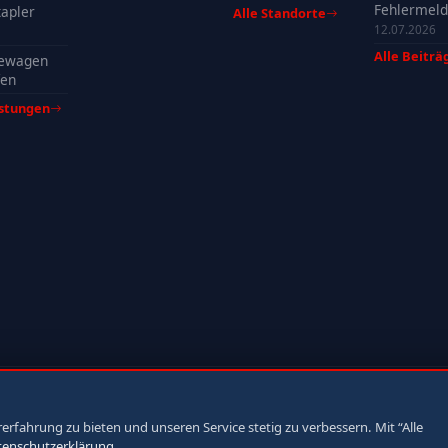
Fehlermeld
apler
Alle Standorte
Ursachen, 
12.07.2026
& Tipps
Alle Beiträ
ewagen
fen
istungen
fahrung zu bieten und unseren Service stetig zu verbessern. Mit “Alle
tenschutzerklärung