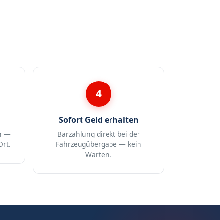
4
e
Sofort Geld erhalten
n —
Barzahlung direkt bei der
Ort.
Fahrzeugübergabe — kein
Warten.