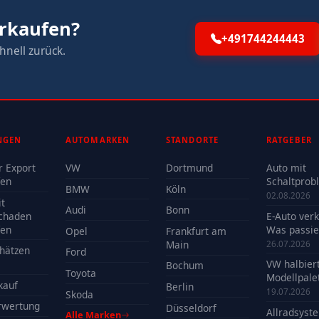
erkaufen?
+491744244443
hnell zurück.
NGEN
AUTOMARKEN
STANDORTE
RATGEBER
r Export
VW
Dortmund
Auto mit
fen
Schaltprob
BMW
Köln
verkaufen -
02.08.2026
t
Reparatur 
Audi
Bonn
chaden
E-Auto ver
Verkauf?
fen
Was passie
Opel
Frankfurt am
der Batteri
Main
26.07.2026
hätzen
Ford
VW halbier
Bochum
Toyota
Modellpalet
kauf
Berlin
Welche Mo
19.07.2026
Skoda
profitieren
rwertung
Düsseldorf
Allradsyst
Alle Marken