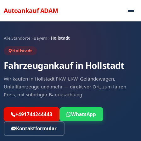
Direkt zum Inhalt
Autoankauf
ADAM
Alle Standorte
Bayern
Hollstadt
Hollstadt
Fahrzeugankauf in Hollstadt
Wir kaufen in Hollstadt PKW, LKW, Geländewagen,
Unfallfahrzeuge und mehr — direkt vor Ort, zum fairen
Preis, mit sofortiger Barauszahlung.
+491744244443
WhatsApp
Kontaktformular