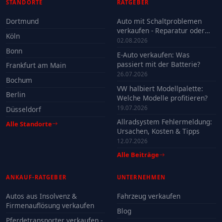
STANDORTE
RATGEBER
Dortmund
Auto mit Schaltproblemen
verkaufen - Reparatur oder
Köln
Verkauf?
02.08.2026
Bonn
E-Auto verkaufen: Was
passiert mit der Batterie?
Frankfurt am Main
26.07.2026
Bochum
VW halbiert Modellpalette:
Berlin
Welche Modelle profitieren?
19.07.2026
Düsseldorf
Allradsystem Fehlermeldung:
Alle Standorte
Ursachen, Kosten & Tipps
12.07.2026
Alle Beiträge
ANKAUF-RATGEBER
UNTERNEHMEN
Autos aus Insolvenz &
Fahrzeug verkaufen
Firmenauflösung verkaufen
Blog
Pferdetransporter verkaufen -