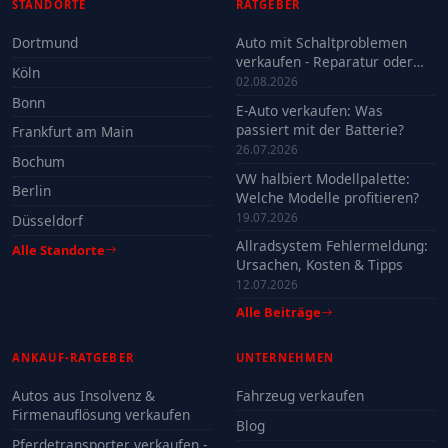
STANDORTE
RATGEBER
Dortmund
Auto mit Schaltproblemen
verkaufen - Reparatur oder
Köln
Verkauf?
02.08.2026
Bonn
E-Auto verkaufen: Was
passiert mit der Batterie?
Frankfurt am Main
26.07.2026
Bochum
VW halbiert Modellpalette:
Berlin
Welche Modelle profitieren?
19.07.2026
Düsseldorf
Allradsystem Fehlermeldung:
Alle Standorte
Ursachen, Kosten & Tipps
12.07.2026
Alle Beiträge
ANKAUF-RATGEBER
UNTERNEHMEN
Autos aus Insolvenz &
Fahrzeug verkaufen
Firmenauflösung verkaufen
Blog
Pferdetransporter verkaufen -