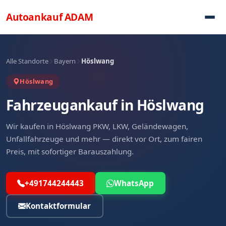
Direkt zum Inhalt
Autoankauf
ADAM
Alle Standorte
Bayern
Höslwang
Höslwang
Fahrzeugankauf in Höslwang
Wir kaufen in Höslwang PKW, LKW, Geländewagen,
Unfallfahrzeuge und mehr — direkt vor Ort, zum fairen
Preis, mit sofortiger Barauszahlung.
+491744244443
WhatsApp
Kontaktformular