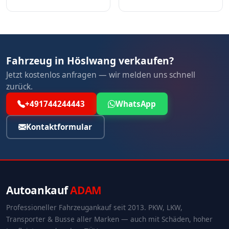
Fahrzeug in Höslwang verkaufen?
Jetzt kostenlos anfragen — wir melden uns schnell
zurück.
+491744244443
WhatsApp
Kontaktformular
Autoankauf
ADAM
Professioneller Fahrzeugankauf seit 2013. PKW, LKW,
Transporter & Busse aller Marken — auch mit Schäden, hoher