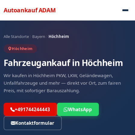
Direkt zum Inhalt
Autoankauf
ADAM
Alle Standorte
Bayern
Höchheim
Höchheim
Fahrzeugankauf in Höchheim
Wir kaufen in Höchheim PKW, LKW, Geländewagen,
Unfallfahrzeuge und mehr — direkt vor Ort, zum fairen
Preis, mit sofortiger Barauszahlung.
+491744244443
WhatsApp
Kontaktformular