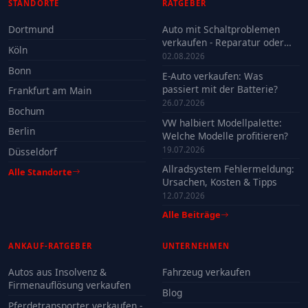
STANDORTE
RATGEBER
Dortmund
Auto mit Schaltproblemen
verkaufen - Reparatur oder
Köln
Verkauf?
02.08.2026
Bonn
E-Auto verkaufen: Was
passiert mit der Batterie?
Frankfurt am Main
26.07.2026
Bochum
VW halbiert Modellpalette:
Berlin
Welche Modelle profitieren?
19.07.2026
Düsseldorf
Allradsystem Fehlermeldung:
Alle Standorte
Ursachen, Kosten & Tipps
12.07.2026
Alle Beiträge
ANKAUF-RATGEBER
UNTERNEHMEN
Autos aus Insolvenz &
Fahrzeug verkaufen
Firmenauflösung verkaufen
Blog
Pferdetransporter verkaufen -