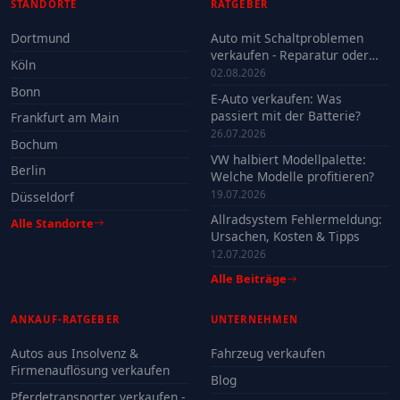
STANDORTE
RATGEBER
Dortmund
Auto mit Schaltproblemen
verkaufen - Reparatur oder
Köln
Verkauf?
02.08.2026
Bonn
E-Auto verkaufen: Was
passiert mit der Batterie?
Frankfurt am Main
26.07.2026
Bochum
VW halbiert Modellpalette:
Berlin
Welche Modelle profitieren?
19.07.2026
Düsseldorf
Allradsystem Fehlermeldung:
Alle Standorte
Ursachen, Kosten & Tipps
12.07.2026
Alle Beiträge
ANKAUF-RATGEBER
UNTERNEHMEN
Autos aus Insolvenz &
Fahrzeug verkaufen
Firmenauflösung verkaufen
Blog
Pferdetransporter verkaufen -