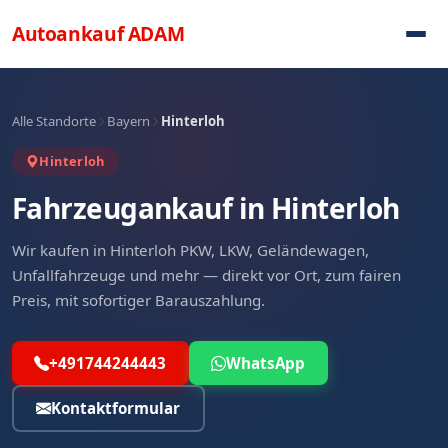
Direkt zum Inhalt
Autoankauf
ADAM
Alle Standorte
Bayern
Hinterloh
Hinterloh
Fahrzeugankauf in Hinterloh
Wir kaufen in Hinterloh PKW, LKW, Geländewagen,
Unfallfahrzeuge und mehr — direkt vor Ort, zum fairen
Preis, mit sofortiger Barauszahlung.
+491744244443
WhatsApp
Kontaktformular