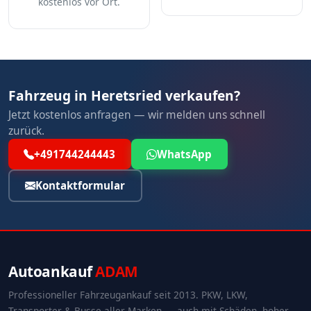
kostenlos vor Ort.
Fahrzeug in Heretsried verkaufen?
Jetzt kostenlos anfragen — wir melden uns schnell
zurück.
+491744244443
WhatsApp
Kontaktformular
Autoankauf
ADAM
Professioneller Fahrzeugankauf seit 2013. PKW, LKW,
Transporter & Busse aller Marken — auch mit Schäden, hoher