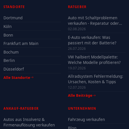
STANDORTE
RATGEBER
Dortmund
Auto mit Schaltproblemen
verkaufen - Reparatur oder
Köln
Verkauf?
02.08.2026
Bonn
E-Auto verkaufen: Was
passiert mit der Batterie?
Frankfurt am Main
26.07.2026
Bochum
VW halbiert Modellpalette:
Berlin
Welche Modelle profitieren?
19.07.2026
Düsseldorf
Allradsystem Fehlermeldung:
Alle Standorte
Ursachen, Kosten & Tipps
12.07.2026
Alle Beiträge
ANKAUF-RATGEBER
UNTERNEHMEN
Autos aus Insolvenz &
Fahrzeug verkaufen
Firmenauflösung verkaufen
Blog