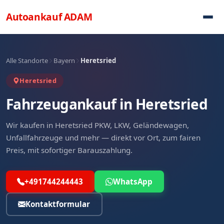
Direkt zum Inhalt
Autoankauf
ADAM
Alle Standorte
Bayern
Heretsried
Heretsried
Fahrzeugankauf in Heretsried
Wir kaufen in Heretsried PKW, LKW, Geländewagen,
Unfallfahrzeuge und mehr — direkt vor Ort, zum fairen
Preis, mit sofortiger Barauszahlung.
+491744244443
WhatsApp
Kontaktformular