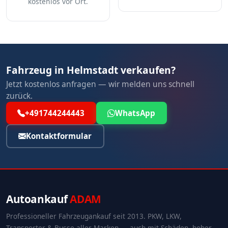
kostenlos vor Ort.
Fahrzeug in Helmstadt verkaufen?
Jetzt kostenlos anfragen — wir melden uns schnell
zurück.
+491744244443
WhatsApp
Kontaktformular
Autoankauf
ADAM
Professioneller Fahrzeugankauf seit 2013. PKW, LKW,
Transporter & Busse aller Marken — auch mit Schäden, hoher