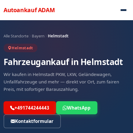
Direkt zum Inhalt
Autoankauf
ADAM
Alle Standorte
Bayern
Helmstadt
Helmstadt
Fahrzeugankauf in Helmstadt
Wir kaufen in Helmstadt PKW, LKW, Geländewagen,
Unfallfahrzeuge und mehr — direkt vor Ort, zum fairen
Preis, mit sofortiger Barauszahlung.
+491744244443
WhatsApp
Kontaktformular