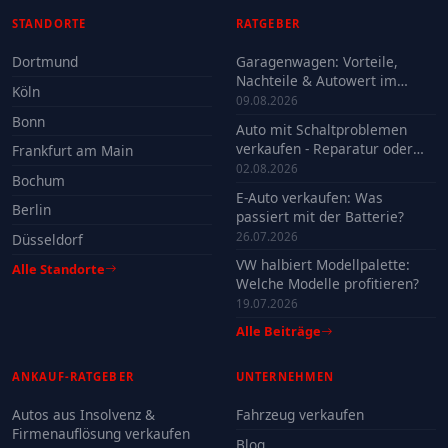
STANDORTE
RATGEBER
Dortmund
Garagenwagen: Vorteile,
Nachteile & Autowert im
Köln
Check
09.08.2026
Bonn
Auto mit Schaltproblemen
verkaufen - Reparatur oder
Frankfurt am Main
Verkauf?
02.08.2026
Bochum
E-Auto verkaufen: Was
Berlin
passiert mit der Batterie?
26.07.2026
Düsseldorf
VW halbiert Modellpalette:
Alle Standorte
Welche Modelle profitieren?
19.07.2026
Alle Beiträge
ANKAUF-RATGEBER
UNTERNEHMEN
Autos aus Insolvenz &
Fahrzeug verkaufen
Firmenauflösung verkaufen
Blog