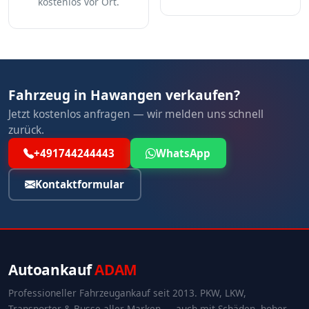
kostenlos vor Ort.
Fahrzeug in Hawangen verkaufen?
Jetzt kostenlos anfragen — wir melden uns schnell
zurück.
+491744244443
WhatsApp
Kontaktformular
Autoankauf
ADAM
Professioneller Fahrzeugankauf seit 2013. PKW, LKW,
Transporter & Busse aller Marken — auch mit Schäden, hoher