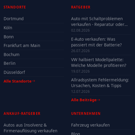
STANDORTE
RATGEBER
Dortmund
Auto mit Schaltproblemen
verkaufen - Reparatur oder
Köln
Verkauf?
02.08.2026
Bonn
E-Auto verkaufen: Was
passiert mit der Batterie?
Frankfurt am Main
26.07.2026
Bochum
VW halbiert Modellpalette:
Berlin
Welche Modelle profitieren?
19.07.2026
Düsseldorf
Allradsystem Fehlermeldung:
Alle Standorte
Ursachen, Kosten & Tipps
12.07.2026
Alle Beiträge
ANKAUF-RATGEBER
UNTERNEHMEN
Autos aus Insolvenz &
Fahrzeug verkaufen
Firmenauflösung verkaufen
Blog