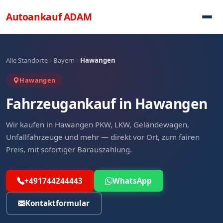
Direkt zum Inhalt
Autoankauf
ADAM
Alle Standorte
Bayern
Hawangen
Hawangen
Fahrzeugankauf in Hawangen
Wir kaufen in Hawangen PKW, LKW, Geländewagen,
Unfallfahrzeuge und mehr — direkt vor Ort, zum fairen
Preis, mit sofortiger Barauszahlung.
+491744244443
WhatsApp
Kontaktformular