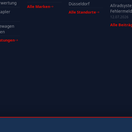
profitieren
rwertung
Düsseldorf
Allradsyst
Alle Marken
Fehlermeld
apler
Alle Standorte
Ursachen, 
12.07.2026
& Tipps
Alle Beiträ
ewagen
fen
istungen