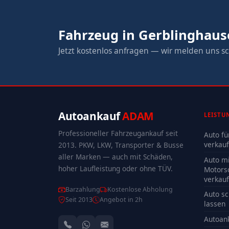
Fahrzeug in Gerblinghaus
Jetzt kostenlos anfragen — wir melden uns sc
Autoankauf
ADAM
LEISTU
Professioneller Fahrzeugankauf seit
Auto fü
verkau
2013. PKW, LKW, Transporter & Busse
aller Marken — auch mit Schäden,
Auto mi
hoher Laufleistung oder ohne TÜV.
Motors
verkau
Barzahlung
Kostenlose Abholung
Auto sc
Seit 2013
Angebot in 2h
lassen
Autoan