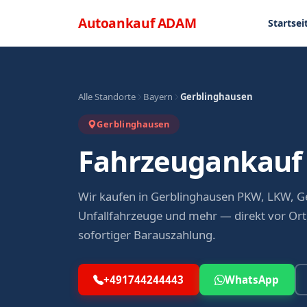
Direkt zum Inhalt
Menü
Autoankauf
ADAM
Startsei
Alle Standorte
Bayern
Gerblinghausen
Gerblinghausen
Fahrzeugankauf 
Wir kaufen in Gerblinghausen PKW, LKW, 
Unfallfahrzeuge und mehr — direkt vor Ort,
sofortiger Barauszahlung.
+491744244443
WhatsApp