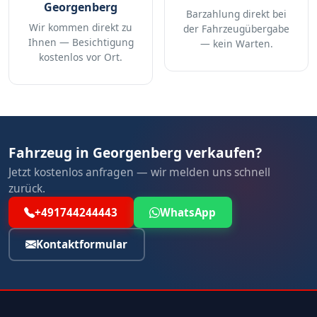
Georgenberg
Barzahlung direkt bei
Wir kommen direkt zu
der Fahrzeugübergabe
Ihnen — Besichtigung
— kein Warten.
kostenlos vor Ort.
Fahrzeug in Georgenberg verkaufen?
Jetzt kostenlos anfragen — wir melden uns schnell
zurück.
+491744244443
WhatsApp
Kontaktformular