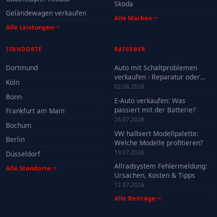
Skoda
Geländewagen verkaufen
Alle Marken
Alle Leistungen
STANDORTE
RATGEBER
Dortmund
Auto mit Schaltproblemen
verkaufen - Reparatur oder
Köln
Verkauf?
02.08.2026
Bonn
E-Auto verkaufen: Was
passiert mit der Batterie?
Frankfurt am Main
26.07.2026
Bochum
VW halbiert Modellpalette:
Berlin
Welche Modelle profitieren?
19.07.2026
Düsseldorf
Allradsystem Fehlermeldung:
Alle Standorte
Ursachen, Kosten & Tipps
12.07.2026
Alle Beiträge