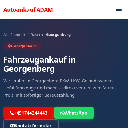
Direkt zum Inhalt
Autoankauf
ADAM
Alle Standorte
Bayern
Georgenberg
Georgenberg
Fahrzeugankauf in
Georgenberg
Wir kaufen in Georgenberg PKW, LKW, Geländewagen,
Unfallfahrzeuge und mehr — direkt vor Ort, zum fairen
Preis, mit sofortiger Barauszahlung.
+491744244443
WhatsApp
Kontaktformular