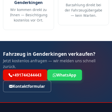
Genderkingen
Barzahlung direkt bei
Wir kommen direkt zu
der Fahrzeugübergabe
Ihnen — Besichtigung
— kein Warten.
kostenlos vor Ort.
Fahrzeug in Genderkingen verkaufen?
Jetzt kostenlos anfragen — wir melden uns schnell
zurück.
+491744244443
WhatsApp
Kontaktformular