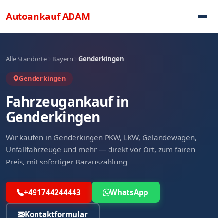
Direkt zum Inhalt
Autoankauf
ADAM
Alle Standorte
Bayern
Genderkingen
Genderkingen
Fahrzeugankauf in
Genderkingen
Wir kaufen in Genderkingen PKW, LKW, Geländewagen,
Unfallfahrzeuge und mehr — direkt vor Ort, zum fairen
Preis, mit sofortiger Barauszahlung.
+491744244443
WhatsApp
Kontaktformular