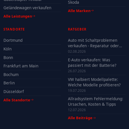
Skoda
Geländewagen verkaufen
Alle Marken
Alle Leistungen
STANDORTE
RATGEBER
Dortmund
Auto mit Schaltproblemen
verkaufen - Reparatur oder
Köln
Verkauf?
02.08.2026
Bonn
E-Auto verkaufen: Was
passiert mit der Batterie?
Frankfurt am Main
26.07.2026
Bochum
VW halbiert Modellpalette:
Berlin
Welche Modelle profitieren?
19.07.2026
Düsseldorf
Allradsystem Fehlermeldung:
Alle Standorte
Ursachen, Kosten & Tipps
12.07.2026
Alle Beiträge