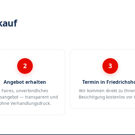
kauf
2
3
Angebot erhalten
Termin in Friedrichsh
Faires, unverbindliches
Wir kommen direkt zu Ihne
isangebot — transparent und
Besichtigung kostenlos vor 
ohne Verhandlungsdruck.