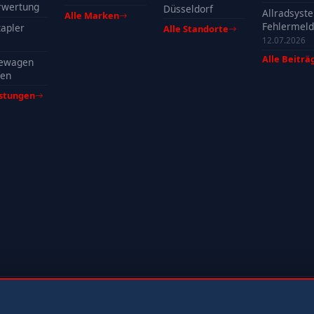
profitieren
rwertung
Düsseldorf
Allradsyst
Alle Marken
Fehlermeld
apler
Alle Standorte
Ursachen, 
12.07.2026
& Tipps
Alle Beiträ
ewagen
fen
istungen