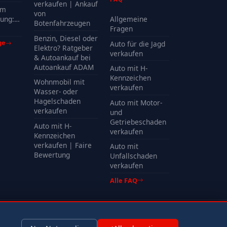
?
verkaufen | Ankauf
em
von
ung:
Allgemeine
Botenfahrzeugen
Kosten
Fragen
Benzin, Diesel oder
ge
Auto für die Jagd
Elektro? Ratgeber
verkaufen
& Autoankauf bei
Autoankauf ADAM
Auto mit H-
Kennzeichen
Wohnmobil mit
verkaufen
Wasser- oder
Hagelschaden
Auto mit Motor-
verkaufen
und
Getriebeschaden
Auto mit H-
verkaufen
Kennzeichen
verkaufen | Faire
Auto mit
Bewertung
Unfallschaden
verkaufen
Alle FAQ
Impressum
Datenschutz