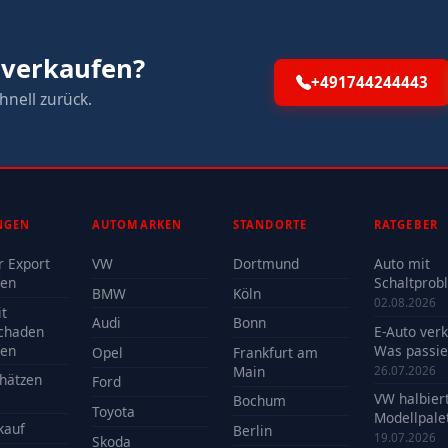
 verkaufen?
+491744244443
hnell zurück.
NGEN
AUTOMARKEN
STANDORTE
RATGEBER
r Export
VW
Dortmund
Auto mit
fen
Schaltprob
BMW
Köln
verkaufen -
02.08.2026
t
Reparatur 
Audi
Bonn
chaden
E-Auto ver
Verkauf?
fen
Was passie
Opel
Frankfurt am
der Batteri
Main
26.07.2026
hätzen
Ford
VW halbier
Bochum
Toyota
Modellpalet
kauf
Berlin
Welche Mo
19.07.2026
Skoda