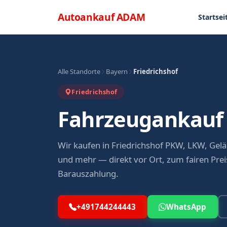
Direkt zum Inhalt
Menü
Autoankauf
ADAM
Startsei
Alle Standorte
Bayern
Friedrichshof
Friedrichshof
Fahrzeugankauf 
Wir kaufen in Friedrichshof PKW, LKW, Gel
und mehr — direkt vor Ort, zum fairen Preis
Barauszahlung.
+491744244443
WhatsApp