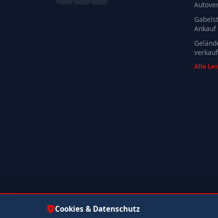
Autove
Gabelst
Ankauf
Geländ
verkau
Alle Le
© 2026 Autoankauf ADAM. Alle Rechte vorbehalten.
Cookies & Datenschutz