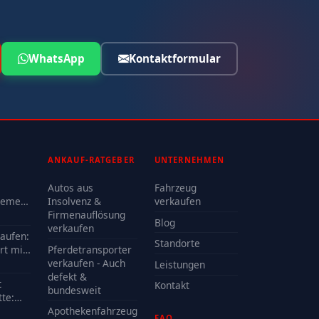
WhatsApp
Kontaktformular
ANKAUF-RATGEBER
UNTERNEHMEN
Autos aus
Fahrzeug
lemen
Insolvenz &
verkaufen
Firmenauflösung
Blog
oder
verkaufen
kaufen:
Standorte
rt mit
Pferdetransporter
e?
verkaufen - Auch
Leistungen
defekt &
t
Kontakt
bundesweit
te:
delle
Apothekenfahrzeug
FAQ