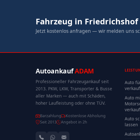
Fahrzeug in Friedrichshof
Jetzt kostenlos anfragen — wir melden uns sc
Autoankauf
ADAM
LEISTU
Professioneller Fahrzeugankauf seit
Auto fü
verkau
2013. PKW, LKW, Transporter & Busse
aller Marken — auch mit Schäden,
Auto mi
hoher Laufleistung oder ohne TÜV.
Motors
verkau
Barzahlung
Kostenlose Abholung
Auto sc
Seit 2013
Angebot in 2h
lassen
Autoan