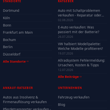
STANDORTE
RATGEBER
Dortmund
Auto mit Schaltproblemen
verkaufen - Reparatur oder
Köln
Verkauf?
02.08.2026
Bonn
E-Auto verkaufen: Was
passiert mit der Batterie?
Frankfurt am Main
26.07.2026
Bochum
VW halbiert Modellpalette:
Berlin
Welche Modelle profitieren?
19.07.2026
Düsseldorf
Allradsystem Fehlermeldung:
Alle Standorte
Ursachen, Kosten & Tipps
12.07.2026
Alle Beiträge
ANKAUF-RATGEBER
UNTERNEHMEN
Autos aus Insolvenz &
Fahrzeug verkaufen
Firmenauflösung verkaufen
Blog
Pferdetransporter verkaufen -