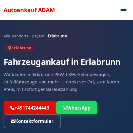
Direkt zum Inhalt
Autoankauf
ADAM
Alle Standorte
Bayern
Erlabrunn
Erlabrunn
Fahrzeugankauf in Erlabrunn
Wir kaufen in Erlabrunn PKW, LKW, Geländewagen,
Unfallfahrzeuge und mehr — direkt vor Ort, zum fairen
Preis, mit sofortiger Barauszahlung.
+491744244443
WhatsApp
Kontaktformular