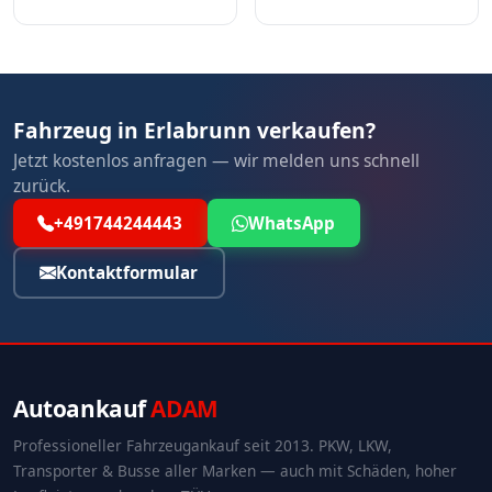
Fahrzeug in Erlabrunn verkaufen?
Jetzt kostenlos anfragen — wir melden uns schnell
zurück.
+491744244443
WhatsApp
Kontaktformular
Autoankauf
ADAM
Professioneller Fahrzeugankauf seit 2013. PKW, LKW,
Transporter & Busse aller Marken — auch mit Schäden, hoher