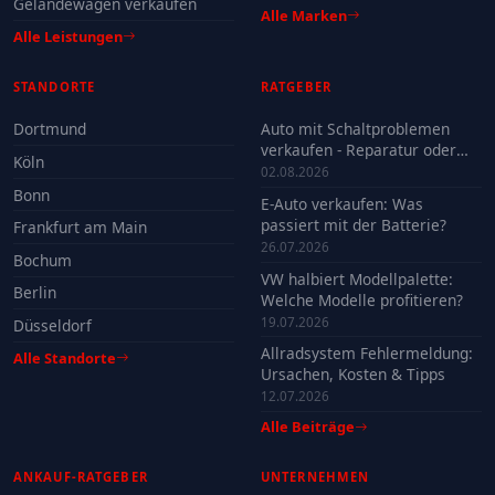
Geländewagen verkaufen
Alle Marken
Alle Leistungen
STANDORTE
RATGEBER
Dortmund
Auto mit Schaltproblemen
verkaufen - Reparatur oder
Köln
Verkauf?
02.08.2026
Bonn
E-Auto verkaufen: Was
passiert mit der Batterie?
Frankfurt am Main
26.07.2026
Bochum
VW halbiert Modellpalette:
Berlin
Welche Modelle profitieren?
19.07.2026
Düsseldorf
Allradsystem Fehlermeldung:
Alle Standorte
Ursachen, Kosten & Tipps
12.07.2026
Alle Beiträge
ANKAUF-RATGEBER
UNTERNEHMEN