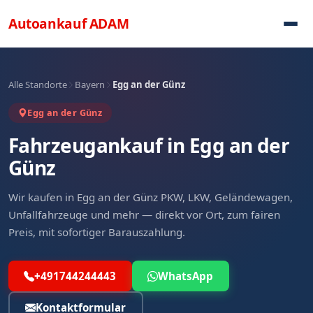
Direkt zum Inhalt
Autoankauf
ADAM
Alle Standorte
Bayern
Egg an der Günz
Egg an der Günz
Fahrzeugankauf in Egg an der
Günz
Wir kaufen in Egg an der Günz PKW, LKW, Geländewagen,
Unfallfahrzeuge und mehr — direkt vor Ort, zum fairen
Preis, mit sofortiger Barauszahlung.
+491744244443
WhatsApp
Kontaktformular