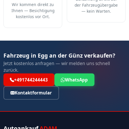
Wir kommen direkt zu
der Fahrzeugübergabe
Ihnen — Besichtigung
— kein Warten.
kostenlos vor Ort.
Fahrzeug in Egg an der Günz verkaufen?
Jetzt kostenlos anfragen — wir melden uns schnell
zurück.
+491744244443
WhatsApp
Kontaktformular
Autoankauf
ADAM