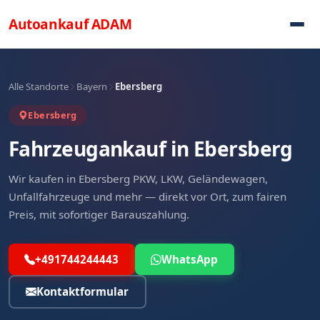
Direkt zum Inhalt
Autoankauf
ADAM
Alle Standorte
Bayern
Ebersberg
Ebersberg
Fahrzeugankauf in Ebersberg
Wir kaufen in Ebersberg PKW, LKW, Geländewagen,
Unfallfahrzeuge und mehr — direkt vor Ort, zum fairen
Preis, mit sofortiger Barauszahlung.
+491744244443
WhatsApp
Kontaktformular