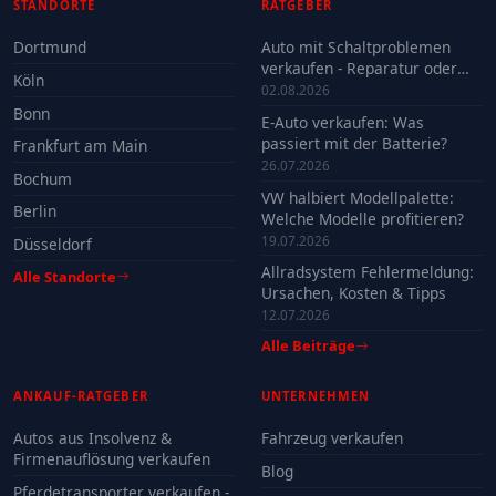
STANDORTE
RATGEBER
Dortmund
Auto mit Schaltproblemen
verkaufen - Reparatur oder
Köln
Verkauf?
02.08.2026
Bonn
E-Auto verkaufen: Was
passiert mit der Batterie?
Frankfurt am Main
26.07.2026
Bochum
VW halbiert Modellpalette:
Berlin
Welche Modelle profitieren?
19.07.2026
Düsseldorf
Allradsystem Fehlermeldung:
Alle Standorte
Ursachen, Kosten & Tipps
12.07.2026
Alle Beiträge
ANKAUF-RATGEBER
UNTERNEHMEN
Autos aus Insolvenz &
Fahrzeug verkaufen
Firmenauflösung verkaufen
Blog
Pferdetransporter verkaufen -