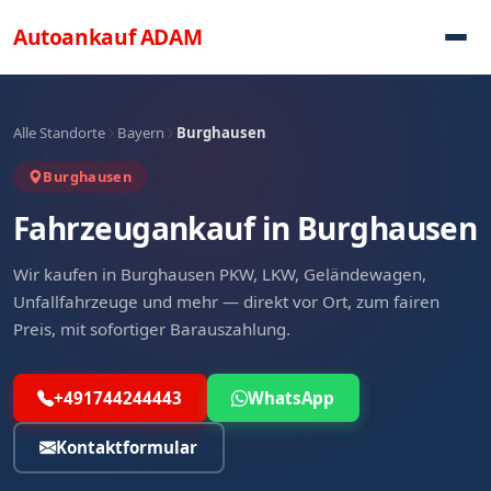
Direkt zum Inhalt
Autoankauf
ADAM
Alle Standorte
Bayern
Burghausen
Burghausen
Fahrzeugankauf in Burghausen
Wir kaufen in Burghausen PKW, LKW, Geländewagen,
Unfallfahrzeuge und mehr — direkt vor Ort, zum fairen
Preis, mit sofortiger Barauszahlung.
+491744244443
WhatsApp
Kontaktformular