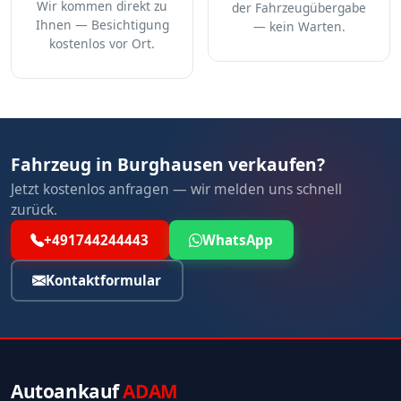
Wir kommen direkt zu
der Fahrzeugübergabe
Ihnen — Besichtigung
— kein Warten.
kostenlos vor Ort.
Fahrzeug in Burghausen verkaufen?
Jetzt kostenlos anfragen — wir melden uns schnell
zurück.
+491744244443
WhatsApp
Kontaktformular
Autoankauf
ADAM