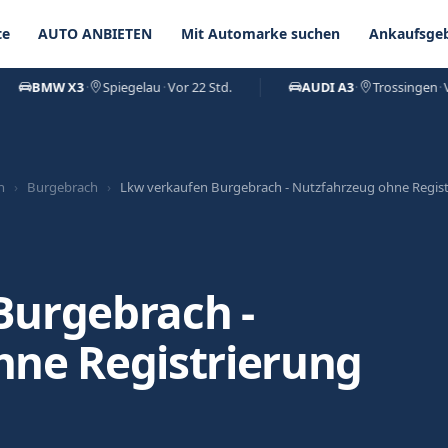
te
AUTO ANBIETEN
Mit Automarke suchen
Ankaufsgeb
BMW X3
·
Spiegelau
·
Vor 22 Std.
AUDI A3
·
Trossingen
·
Vor 1 
n
›
Burgebrach
›
Lkw verkaufen Burgebrach - Nutzfahrzeug ohne Regist
Burgebrach -
hne Registrierung