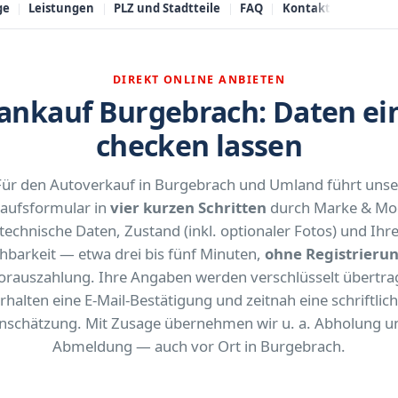
ge
Leistungen
PLZ und Stadtteile
FAQ
Kontakt
DIREKT ONLINE ANBIETEN
nkauf Burgebrach: Daten ein
checken lassen
Für den Autoverkauf in Burgebrach und Umland führt unse
aufsformular in
vier kurzen Schritten
durch Marke & Mod
technische Daten, Zustand (inkl. optionaler Fotos) und Ihr
chbarkeit — etwa drei bis fünf Minuten,
ohne Registrieru
orauszahlung. Ihre Angaben werden verschlüsselt übertrag
rhalten eine E-Mail-Bestätigung und zeitnah eine schriftlic
inschätzung. Mit Zusage übernehmen wir u. a. Abholung u
Abmeldung — auch vor Ort in Burgebrach.