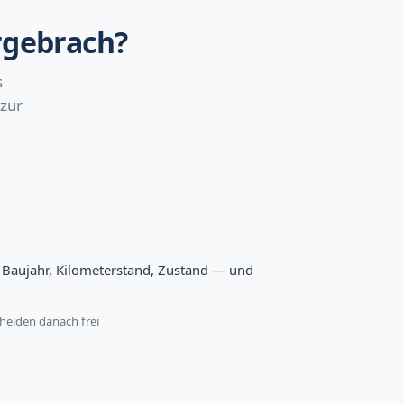
rgebrach?
s
 zur
l, Baujahr, Kilometerstand, Zustand — und
heiden danach frei