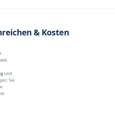
reichen & Kosten
r
ell,
e
ng
und
en; Sie
he
nd