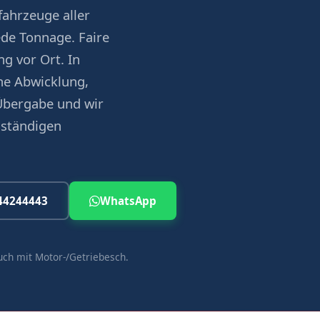
ahrzeuge aller
ede Tonnage. Faire
g vor Ort. In
e Abwicklung,
Übergabe und wir
uständigen
44244443
WhatsApp
uch mit Motor-/Getriebesch.