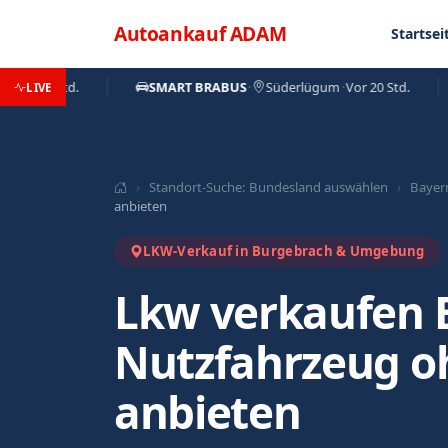
Direkt zum Inhalt
Menü
Autoankauf
ADAM
Startsei
 20 Std.
SMART BRABUS
·
Süderlügum
·
Vor 20 Std.
LIVE
›
Standort-Suche: Bundesland auswählen
›
Bayer
anbieten
LKW-Verkauf in Burgebrach & Umgebung
Lkw verkaufen 
Nutzfahrzeug o
anbieten