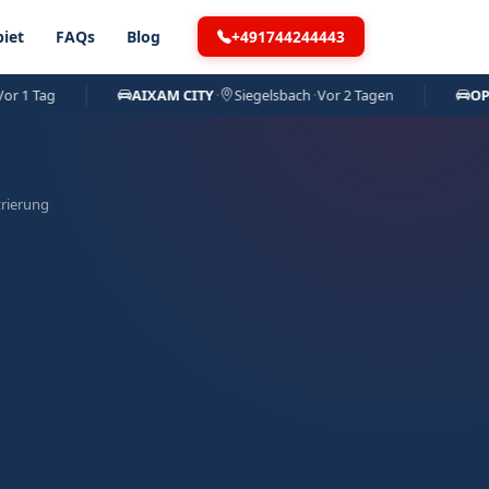
+491744244443
iet
FAQs
Blog
Tag
AIXAM CITY
·
Siegelsbach
·
Vor 2 Tagen
OPEL M
rierung