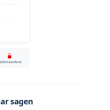
SGVO-konform
lar sagen