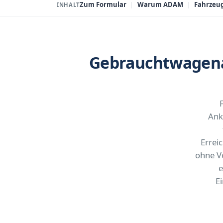
Zum Formular
Warum ADAM
Fahrzeu
INHALT
Gebrauchtwagena
Ank
Errei
ohne V
e
E