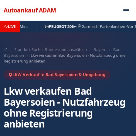
Direkt zum Inhalt
Autoankauf
ADAM
r 55 Min.
PEUGEOT 206+
·
Garmisch-Partenkirchen
·
Vor 11 Std.
LIVE
›
Standort-Suche: Bundesland auswählen
›
Bayern
›
Bad
Bayersoien
›
Lkw verkaufen Bad Bayersoien - Nutzfahrzeug ohne
Registrierung anbieten
LKW-Verkauf in Bad Bayersoien & Umgebung
Lkw verkaufen Bad
Bayersoien - Nutzfahrzeug
ohne Registrierung
anbieten