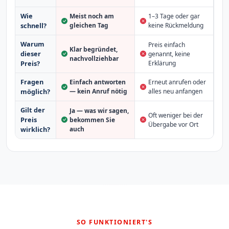
Wie
Meist noch am
1–3 Tage oder gar
schnell?
gleichen Tag
keine Rückmeldung
Warum
Preis einfach
Klar begründet,
dieser
genannt, keine
nachvollziehbar
Erklärung
Preis?
Fragen
Einfach antworten
Erneut anrufen oder
möglich?
— kein Anruf nötig
alles neu anfangen
Gilt der
Ja — was wir sagen,
Oft weniger bei der
Preis
bekommen Sie
Übergabe vor Ort
auch
wirklich?
SO FUNKTIONIERT'S