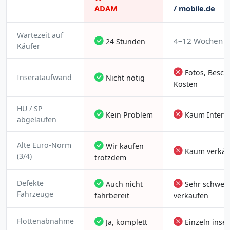
ADAM
/ mobile.de
Wartezeit auf
4–12 Wochen
24 Stunden
Käufer
Fotos, Besch
Inserataufwand
Nicht nötig
Kosten
HU / SP
Kein Problem
Kaum Intere
abgelaufen
Alte Euro-Norm
Wir kaufen
Kaum verkäuf
(3/4)
trotzdem
Defekte
Auch nicht
Sehr schwer 
Fahrzeuge
fahrbereit
verkaufen
Flottenabnahme
Ja, komplett
Einzeln inser