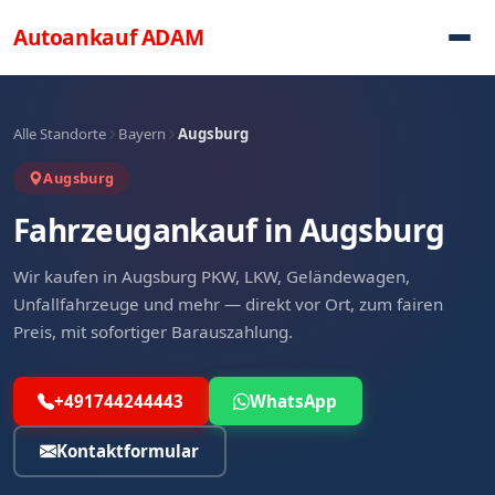
Direkt zum Inhalt
Autoankauf
ADAM
Alle Standorte
Bayern
Augsburg
Augsburg
Fahrzeugankauf in Augsburg
Wir kaufen in Augsburg PKW, LKW, Geländewagen,
Unfallfahrzeuge und mehr — direkt vor Ort, zum fairen
Preis, mit sofortiger Barauszahlung.
+491744244443
WhatsApp
Kontaktformular