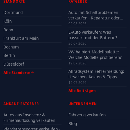
STANDORTE
RATGEBER
Dortmund
Auto mit Schaltproblemen
verkaufen - Reparatur oder
Köln
Verkauf?
02.08.2026
Bonn
E-Auto verkaufen: Was
passiert mit der Batterie?
Frankfurt am Main
26.07.2026
Bochum
VW halbiert Modellpalette:
Berlin
Welche Modelle profitieren?
19.07.2026
Düsseldorf
Allradsystem Fehlermeldung:
Alle Standorte
Ursachen, Kosten & Tipps
12.07.2026
Alle Beiträge
ANKAUF-RATGEBER
UNTERNEHMEN
Autos aus Insolvenz &
Fahrzeug verkaufen
Firmenauflösung verkaufen
Blog
Pferdetransporter verkaufen -