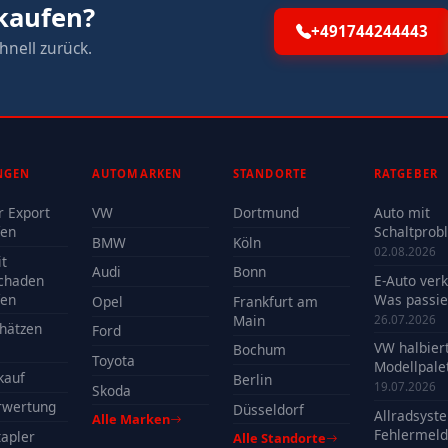
rkaufen?
+491744244443
hnell zurück.
NGEN
AUTOMARKEN
STANDORTE
RATGEBER
r Export
VW
Dortmund
Auto mit
fen
Schaltprob
BMW
Köln
verkaufen -
02.08.2026
t
Reparatur 
Audi
Bonn
chaden
E-Auto ver
Verkauf?
fen
Was passie
Opel
Frankfurt am
der Batteri
Main
26.07.2026
hätzen
Ford
VW halbier
Bochum
Toyota
Modellpalet
kauf
Berlin
Welche Mo
19.07.2026
Skoda
profitieren
rwertung
Düsseldorf
Allradsyst
Alle Marken
Fehlermeld
apler
Alle Standorte