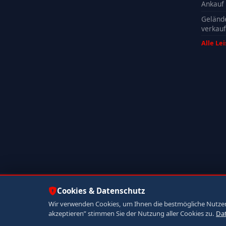
Ankauf
Geländ
verkau
Alle Le
© 2026 Autoankauf ADAM. Alle Rechte vorbehalten.
Cookies & Datenschutz
Wir verwenden Cookies, um Ihnen die bestmögliche Nutzerer
akzeptieren” stimmen Sie der Nutzung aller Cookies zu.
Da
Jetzt anrufen