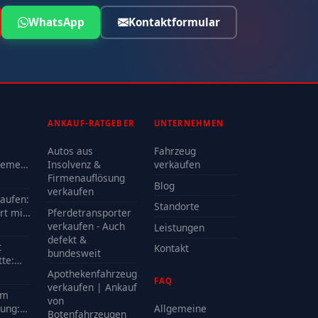
WhatsApp
Kontaktformular
ANKAUF-RATGEBER
UNTERNEHMEN
Autos aus
Fahrzeug
lemen
Insolvenz &
verkaufen
Firmenauflösung
Blog
oder
verkaufen
kaufen:
Standorte
rt mit
Pferdetransporter
e?
verkaufen - Auch
Leistungen
defekt &
t
Kontakt
bundesweit
te:
delle
Apothekenfahrzeug
FAQ
?
verkaufen | Ankauf
em
von
ung:
Allgemeine
Botenfahrzeugen