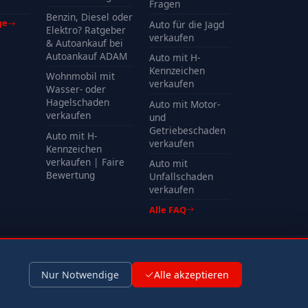
Kosten
Fragen
Benzin, Diesel oder
ge
Auto für die Jagd
Elektro? Ratgeber
verkaufen
& Autoankauf bei
Autoankauf ADAM
Auto mit H-
Kennzeichen
Wohnmobil mit
verkaufen
Wasser- oder
Hagelschaden
Auto mit Motor-
verkaufen
und
Getriebeschaden
Auto mit H-
verkaufen
Kennzeichen
verkaufen | Faire
Auto mit
Bewertung
Unfallschaden
verkaufen
Alle FAQ
Impressum
Datenschutz
Nur Notwendige
Alle akzeptieren
Kontaktformular