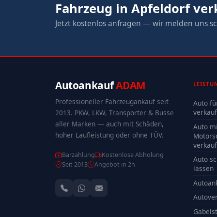
Fahrzeug in Apfeldorf ve
Jetzt kostenlos anfragen — wir melden uns sc
Autoankauf
ADAM
LEISTU
Professioneller Fahrzeugankauf seit
Auto fü
verkau
2013. PKW, LKW, Transporter & Busse
aller Marken — auch mit Schäden,
Auto mi
hoher Laufleistung oder ohne TÜV.
Motors
verkau
Barzahlung
Kostenlose Abholung
Auto sc
Seit 2013
Angebot in 2h
lassen
Autoan
Autove
Gabelst