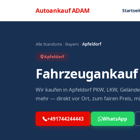
Direkt zum Inhalt
Menü
Autoankauf
ADAM
Startsei
Alle Standorte
Bayern
Apfeldorf
Apfeldorf
Fahrzeugankauf 
Wir kaufen in Apfeldorf PKW, LKW, Geländ
mehr — direkt vor Ort, zum fairen Preis, m
+491744244443
WhatsApp