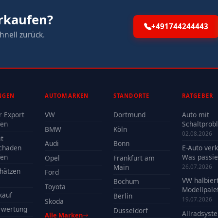
erkaufen?
+491744244443
hnell zurück.
NGEN
AUTOMARKEN
STANDORTE
RATGEBER
r Export
VW
Dortmund
Auto mit
fen
Schaltprob
BMW
Köln
verkaufen -
02.08.2026
t
Reparatur 
Audi
Bonn
chaden
E-Auto ver
Verkauf?
fen
Was passie
Opel
Frankfurt am
der Batteri
Main
26.07.2026
hätzen
Ford
VW halbier
Bochum
Toyota
Modellpalet
kauf
Berlin
Welche Mo
19.07.2026
Skoda
profitieren
rwertung
Düsseldorf
Allradsyst
Alle Marken