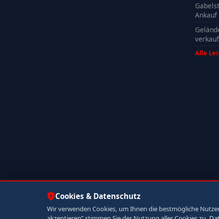
Gabelst
Ankauf
Geländ
verkau
Alle Le
© 2026 Autoankauf ADAM. Alle Rechte vorbehalten.
Cookies & Datenschutz
Wir verwenden Cookies, um Ihnen die bestmögliche Nutzerer
akzeptieren” stimmen Sie der Nutzung aller Cookies zu.
Da