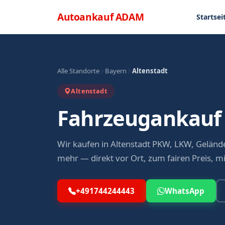
Direkt zum Inhalt
Menü
Autoankauf
ADAM
Startsei
Alle Standorte
Bayern
Altenstadt
Altenstadt
Fahrzeugankauf 
Wir kaufen in Altenstadt PKW, LKW, Gelän
mehr — direkt vor Ort, zum fairen Preis, m
+491744244443
WhatsApp