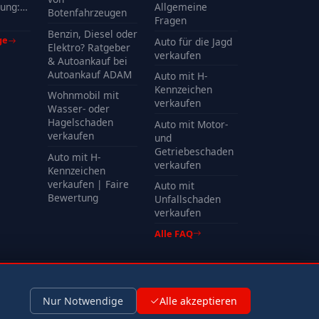
ung:
Allgemeine
Botenfahrzeugen
Kosten
Fragen
Benzin, Diesel oder
ge
Auto für die Jagd
Elektro? Ratgeber
verkaufen
& Autoankauf bei
Autoankauf ADAM
Auto mit H-
Kennzeichen
Wohnmobil mit
verkaufen
Wasser- oder
Hagelschaden
Auto mit Motor-
verkaufen
und
Getriebeschaden
Auto mit H-
verkaufen
Kennzeichen
verkaufen | Faire
Auto mit
Bewertung
Unfallschaden
verkaufen
Alle FAQ
Impressum
Datenschutz
Nur Notwendige
Alle akzeptieren