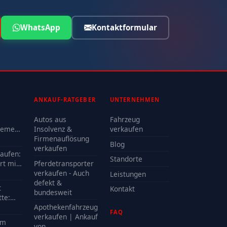
WhatsApp
Kontaktformular
ANKAUF-RATGEBER
UNTERNEHMEN
Autos aus
Fahrzeug
lemen
Insolvenz &
verkaufen
Firmenauflösung
Blog
oder
verkaufen
kaufen:
Standorte
rt mit
Pferdetransporter
e?
verkaufen - Auch
Leistungen
defekt &
t
Kontakt
bundesweit
te:
delle
Apothekenfahrzeug
FAQ
?
verkaufen | Ankauf
em
von