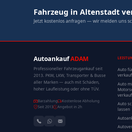
Fahrzeug in Altenstadt v
Jetzt kostenlos anfragen — wir melden uns sc
Autoankauf
ADAM
LEISTU
Professioneller Fahrzeugankauf seit
Auto fü
verkau
2013. PKW, LKW, Transporter & Busse
aller Marken — auch mit Schäden,
Auto mi
hoher Laufleistung oder ohne TÜV.
Motors
verkau
Barzahlung
Kostenlose Abholung
Auto sc
Seit 2013
Angebot in 2h
lassen
Autoan
Autove