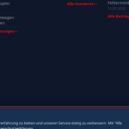
Fehlermeld
apler
Alle Standorte
Ursachen, 
12.07.2026
& Tipps
Alle Beiträ
ewagen
fen
istungen
fahrung zu bieten und unseren Service stetig zu verbessern. Mit “Alle
tenschutzerklärung