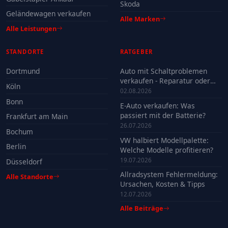
Skoda
Geländewagen verkaufen
Alle Marken
Alle Leistungen
STANDORTE
RATGEBER
Dortmund
Auto mit Schaltproblemen
verkaufen - Reparatur oder
Köln
Verkauf?
02.08.2026
Bonn
E-Auto verkaufen: Was
passiert mit der Batterie?
Frankfurt am Main
26.07.2026
Bochum
VW halbiert Modellpalette:
Berlin
Welche Modelle profitieren?
19.07.2026
Düsseldorf
Allradsystem Fehlermeldung:
Alle Standorte
Ursachen, Kosten & Tipps
12.07.2026
Alle Beiträge