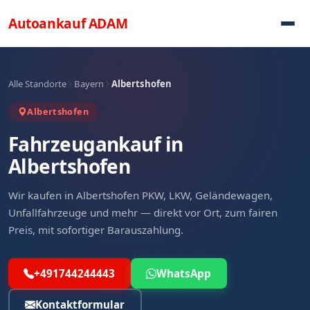
Direkt zum Inhalt
Autoankauf
ADAM
Alle Standorte
Bayern
Albertshofen
Albertshofen
Fahrzeugankauf in
Albertshofen
Wir kaufen in Albertshofen PKW, LKW, Geländewagen,
Unfallfahrzeuge und mehr — direkt vor Ort, zum fairen
Preis, mit sofortiger Barauszahlung.
+491744244443
WhatsApp
Kontaktformular