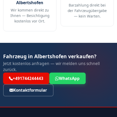
Albertshofen
Barzahlung direkt bei
Wir kommen direkt zu
der Fahrzeugübergabe
Ihnen — Besichtigung
— kein Warten.
kostenlos vor Ort.
Fahrzeug in Albertshofen verkaufen?
Jetzt kostenlos anfragen — wir melden uns schnell
zurück.
+491744244443
WhatsApp
Kontaktformular