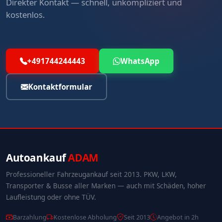
Direkter Kontakt — schnell, unkompliziert und
kostenlos.
+491744244443
WhatsApp
Kontaktformular
Autoankauf
ADAM
Professioneller Fahrzeugankauf seit 2013. PKW, LKW,
Transporter & Busse aller Marken — auch mit Schäden, hoher
Laufleistung oder ohne TÜV.
Barzahlung
Kostenlose Abholung
Seit 2013
Angebot in 2h