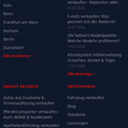
verkaufen - Reparatur oder
Köln
Verkauf?
02.08.2026
Bonn
E-Auto verkaufen: Was
passiert mit der Batterie?
Frankfurt am Main
26.07.2026
Bochum
VW halbiert Modellpalette:
Berlin
Welche Modelle profitieren?
19.07.2026
Düsseldorf
Allradsystem Fehlermeldung:
Alle Standorte
Ursachen, Kosten & Tipps
12.07.2026
Alle Beiträge
ANKAUF-RATGEBER
UNTERNEHMEN
Autos aus Insolvenz &
Fahrzeug verkaufen
Firmenauflösung verkaufen
Blog
Pferdetransporter verkaufen -
Standorte
Auch defekt & bundesweit
Leistungen
Apothekenfahrzeug verkaufen