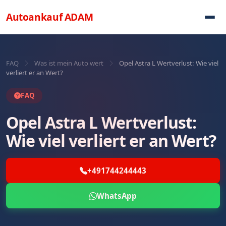
Direkt zum Inhalt
Autoankauf
ADAM
FAQ
Was ist mein Auto wert
Opel Astra L Wertverlust: Wie viel
verliert er an Wert?
FAQ
Opel Astra L Wertverlust:
Wie viel verliert er an Wert?
+491744244443
WhatsApp