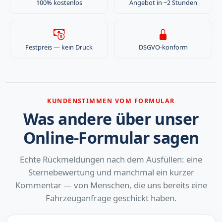
100% kostenlos
Angebot in ~2 Stunden
Kaufvertrag, eine kostenlose Fahrzeugbewertung und eine
unkomplizierte Abwicklung.
Vollständige Antwort lesen
Festpreis — kein Druck
DSGVO-konform
KUNDENSTIMMEN VOM FORMULAR
Was andere über unser
Online-Formular sagen
Echte Rückmeldungen nach dem Ausfüllen: eine
Sternebewertung und manchmal ein kurzer
Kommentar — von Menschen, die uns bereits eine
Fahrzeuganfrage geschickt haben.