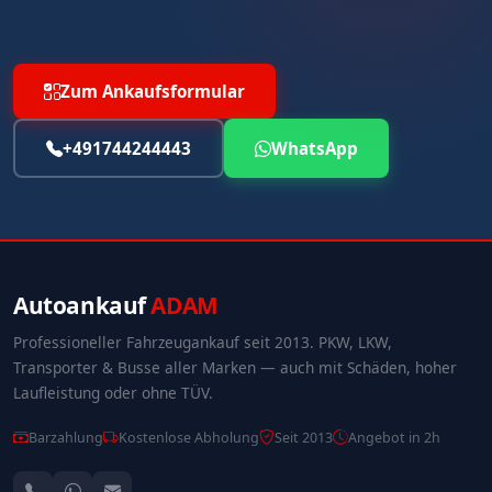
Zum Ankaufsformular
+491744244443
WhatsApp
Autoankauf
ADAM
Professioneller Fahrzeugankauf seit 2013. PKW, LKW,
Transporter & Busse aller Marken — auch mit Schäden, hoher
Laufleistung oder ohne TÜV.
Barzahlung
Kostenlose Abholung
Seit 2013
Angebot in 2h