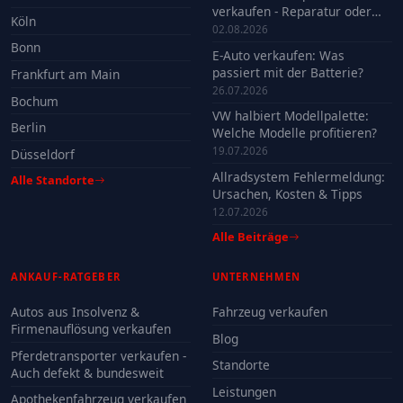
verkaufen - Reparatur oder
Köln
Verkauf?
02.08.2026
Bonn
E-Auto verkaufen: Was
passiert mit der Batterie?
Frankfurt am Main
26.07.2026
Bochum
VW halbiert Modellpalette:
Berlin
Welche Modelle profitieren?
19.07.2026
Düsseldorf
Allradsystem Fehlermeldung:
Alle Standorte
Ursachen, Kosten & Tipps
12.07.2026
Alle Beiträge
ANKAUF-RATGEBER
UNTERNEHMEN
Autos aus Insolvenz &
Fahrzeug verkaufen
Firmenauflösung verkaufen
Blog
Pferdetransporter verkaufen -
Standorte
Auch defekt & bundesweit
Leistungen
Apothekenfahrzeug verkaufen