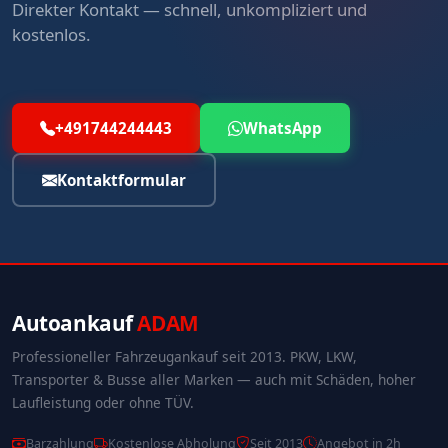
Direkter Kontakt — schnell, unkompliziert und
kostenlos.
+491744244443
WhatsApp
Kontaktformular
Autoankauf
ADAM
Professioneller Fahrzeugankauf seit 2013. PKW, LKW,
Transporter & Busse aller Marken — auch mit Schäden, hoher
Laufleistung oder ohne TÜV.
Barzahlung
Kostenlose Abholung
Seit 2013
Angebot in 2h