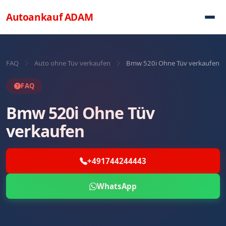
Direkt zum Inhalt
Autoankauf
ADAM
FAQ
Auto ohne Tüv verkaufen
Bmw 520i Ohne Tüv verkaufen
FAQ
Bmw 520i Ohne Tüv
verkaufen
+491744244443
WhatsApp