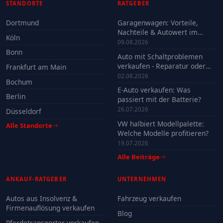
STANDORTE
RATGEBER
Dortmund
Garagenwagen: Vorteile,
Nachteile & Autowert im
Köln
Check
09.08.2026
Bonn
Auto mit Schaltproblemen
verkaufen - Reparatur oder
Frankfurt am Main
Verkauf?
02.08.2026
Bochum
E-Auto verkaufen: Was
Berlin
passiert mit der Batterie?
26.07.2026
Düsseldorf
VW halbiert Modellpalette:
Alle Standorte
Welche Modelle profitieren?
19.07.2026
Alle Beiträge
ANKAUF-RATGEBER
UNTERNEHMEN
Autos aus Insolvenz &
Fahrzeug verkaufen
Firmenauflösung verkaufen
Blog
Pferdetransporter verkaufen -