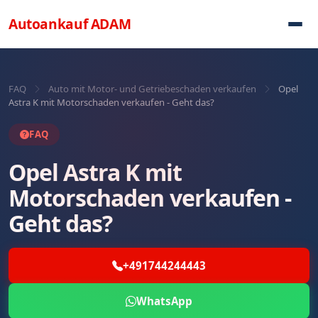
Direkt zum Inhalt
Autoankauf
ADAM
FAQ
Auto mit Motor- und Getriebeschaden verkaufen
Opel
Astra K mit Motorschaden verkaufen - Geht das?
FAQ
Opel Astra K mit
Motorschaden verkaufen -
Geht das?
+491744244443
WhatsApp