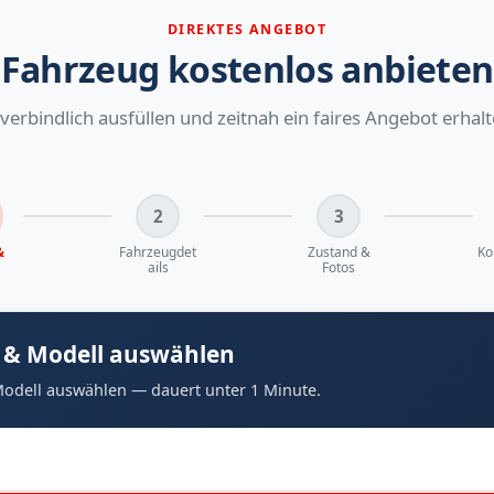
DIREKTES ANGEBOT
Fahrzeug kostenlos anbieten
verbindlich ausfüllen und zeitnah ein faires Angebot erhalt
2
3
&
Fahrzeugdet
Zustand &
Ko
ails
Fotos
 & Modell auswählen
odell auswählen — dauert unter 1 Minute.