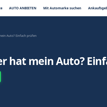
te
AUTO ANBIETEN
Mit Automarke suchen
Ankaufsgeb
 mein Auto? Einfach prüfen
er hat mein Auto? Ein