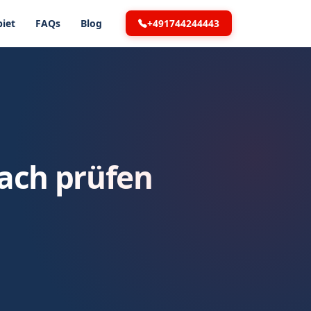
+491744244443
iet
FAQs
Blog
fach prüfen