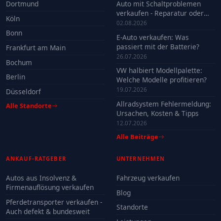
Dortmund
Auto mit Schaltproblemen
verkaufen - Reparatur oder
Köln
Verkauf?
02.08.2026
Bonn
E-Auto verkaufen: Was
passiert mit der Batterie?
Frankfurt am Main
26.07.2026
Bochum
VW halbiert Modellpalette:
Berlin
Welche Modelle profitieren?
19.07.2026
Düsseldorf
Allradsystem Fehlermeldung:
Alle Standorte
Ursachen, Kosten & Tipps
12.07.2026
Alle Beiträge
ANKAUF-RATGEBER
UNTERNEHMEN
Autos aus Insolvenz &
Fahrzeug verkaufen
Firmenauflösung verkaufen
Blog
Pferdetransporter verkaufen -
Standorte
Auch defekt & bundesweit