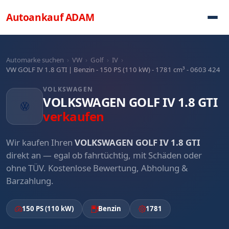
Direkt zum Inhalt
Autoankauf
ADAM
Automarke suchen
›
VW
›
Golf
›
IV
›
VW GOLF IV 1.8 GTI | Benzin - 150 PS (110 kW) - 1781 cm³ - 0603 424
VOLKSWAGEN
VOLKSWAGEN GOLF IV 1.8 GTI
verkaufen
Wir kaufen Ihren
VOLKSWAGEN GOLF IV 1.8 GTI
direkt an — egal ob fahrtüchtig, mit Schäden oder
ohne TÜV. Kostenlose Bewertung, Abholung &
Barzahlung.
150 PS (110 kW)
Benzin
1781