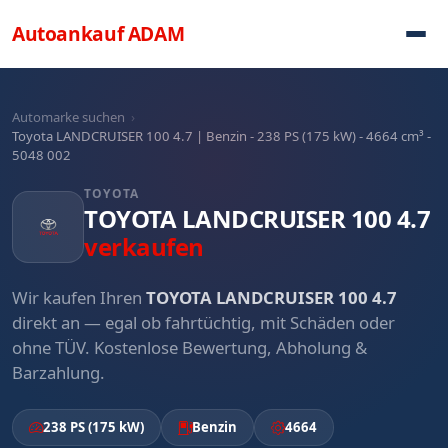
Direkt zum Inhalt
Autoankauf
ADAM
Automarke suchen
›
Toyota LANDCRUISER 100 4.7 | Benzin - 238 PS (175 kW) - 4664 cm³ -
5048 002
TOYOTA
TOYOTA LANDCRUISER 100 4.7
verkaufen
Wir kaufen Ihren
TOYOTA LANDCRUISER 100 4.7
direkt an — egal ob fahrtüchtig, mit Schäden oder
ohne TÜV. Kostenlose Bewertung, Abholung &
Barzahlung.
238 PS (175 kW)
Benzin
4664