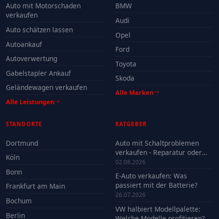
Auto mit Motorschaden
BMW
verkaufen
Audi
Auto schätzen lassen
Opel
Autoankauf
Ford
Autoverwertung
Toyota
Gabelstapler Ankauf
Skoda
Geländewagen verkaufen
Alle Marken
Alle Leistungen
STANDORTE
RATGEBER
Dortmund
Auto mit Schaltproblemen
verkaufen - Reparatur oder
Köln
Verkauf?
02.08.2026
Bonn
E-Auto verkaufen: Was
passiert mit der Batterie?
Frankfurt am Main
26.07.2026
Bochum
VW halbiert Modellpalette:
Berlin
Welche Modelle profitieren?