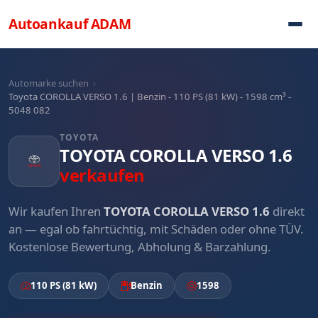
Direkt zum Inhalt
Autoankauf
ADAM
Automarke suchen
›
Toyota COROLLA VERSO 1.6 | Benzin - 110 PS (81 kW) - 1598 cm³ -
5048 082
TOYOTA
TOYOTA COROLLA VERSO 1.6
verkaufen
Wir kaufen Ihren
TOYOTA COROLLA VERSO 1.6
direkt
an — egal ob fahrtüchtig, mit Schäden oder ohne TÜV.
Kostenlose Bewertung, Abholung & Barzahlung.
110 PS (81 kW)
Benzin
1598