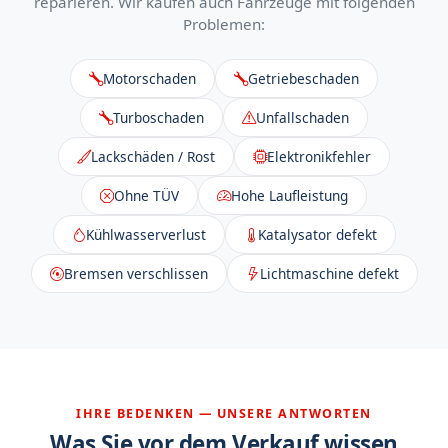
reparieren. Wir kaufen auch Fahrzeuge mit folgenden
Problemen:
Motorschaden
Getriebeschaden
Turboschaden
Unfallschaden
Lackschäden / Rost
Elektronikfehler
Ohne TÜV
Hohe Laufleistung
Kühlwasserverlust
Katalysator defekt
Bremsen verschlissen
Lichtmaschine defekt
IHRE BEDENKEN — UNSERE ANTWORTEN
Was Sie vor dem Verkauf wissen