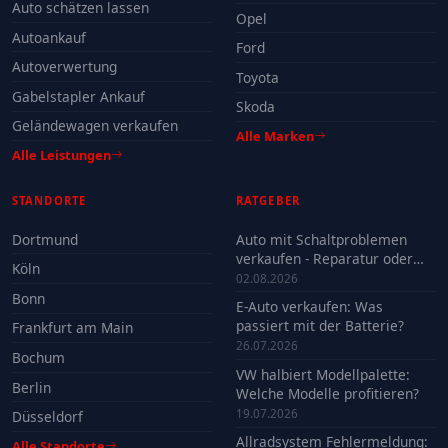
Auto schätzen lassen
Opel
Autoankauf
Ford
Autoverwertung
Toyota
Gabelstapler Ankauf
Skoda
Geländewagen verkaufen
Alle Marken
Alle Leistungen
STANDORTE
RATGEBER
Dortmund
Auto mit Schaltproblemen
verkaufen - Reparatur oder
Köln
Verkauf?
02.08.2026
Bonn
E-Auto verkaufen: Was
passiert mit der Batterie?
Frankfurt am Main
26.07.2026
Bochum
VW halbiert Modellpalette:
Berlin
Welche Modelle profitieren?
19.07.2026
Düsseldorf
Allradsystem Fehlermeldung:
Alle Standorte